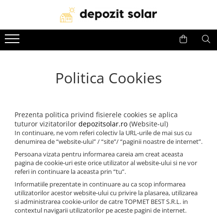
Panouri Fotovoltaice
Invertoare
Acumulatori
Panouri solare Canadian Solar
Invertoare Solis
Baterii Huawei
Panouri solare Jinko Solar
Invertoare Deye
Baterii Dyness
Politica Cookies
Panouri solare Jolywood
Invertoare Huawei
Baterii Deye
Panouri solare DAH Solar
Baterii BYD
Baterii Leapton
Prezenta politica privind fisierele cookies se aplica
tuturor vizitatorilor
depozitsolar.ro
(Website-ul)
Baterii Pylontech
In continuare, ne vom referi colectiv la URL-urile de mai sus cu
denumirea de “website-ului” / “site”/ “paginii noastre de internet”.
Baterii Comerciale &
Industriale(C&I BESS)
Persoana vizata pentru informarea careia am creat aceasta
pagina de cookie-uri este orice utilizator al website-ului si ne vor
referi in continuare la aceasta prin “tu”.
Informatiile prezentate in continuare au ca scop informarea
utilizatorilor acestor website-ului cu privire la plasarea, utilizarea
si administrarea cookie-urilor de catre TOPMET BEST S.R.L. in
contextul navigarii utilizatorilor pe aceste pagini de internet.