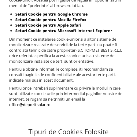
cookie-urilor. Acestea pot fi gasite de regula in “optiuni” sau in
meniul de “preferinte” al browserului tau.
Setari Cookie pentru Google Chrome
Setari Cookie pentru Mozilla Firefox
Setari Cookie pentru Apple Safari
Setari Cookie pentru Microsoft Internet Explorer
Din moment ce instalarea cookie-urilor si a altor sisteme de
monitorizare realizate de servicii de la terte parti nu poate fi
controlata tehnic de catre proprietar (S.C TOPMET BEST S.R.L.),
orice referinta specifica la aceste cookie-uri sau sisteme de
monitorizare instalate de terti sunt orientative.
Pentru a obtine informatiile complete, iti recomandam sa
consulti paginile de confidentialitate ale acestor terte parti,
indicate mai sus in acest document.
Pentru orice intrebari suplimentare cu privire la modul in care
sunt utilizate cookie-urile prin intermediul paginilor noastre de
internet, te rugam sa ne trimiti un email la
office@depozitsolar.ro
.
Tipuri de Cookies Folosite