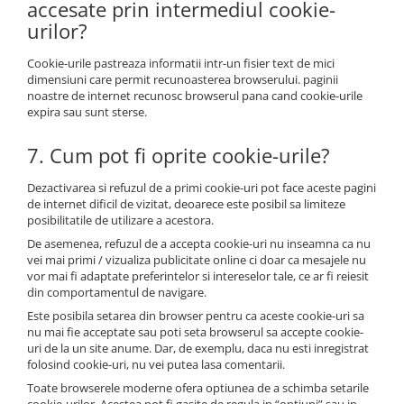
accesate prin intermediul cookie-
urilor?
Cookie-urile pastreaza informatii intr-un fisier text de mici
dimensiuni care permit recunoasterea browserului. paginii
noastre de internet recunosc browserul pana cand cookie-urile
expira sau sunt sterse.
7. Cum pot fi oprite cookie-urile?
Dezactivarea si refuzul de a primi cookie-uri pot face aceste pagini
de internet dificil de vizitat, deoarece este posibil sa limiteze
posibilitatile de utilizare a acestora.
De asemenea, refuzul de a accepta cookie-uri nu inseamna ca nu
vei mai primi / vizualiza publicitate online ci doar ca mesajele nu
vor mai fi adaptate preferintelor si intereselor tale, ce ar fi reiesit
din comportamentul de navigare.
Este posibila setarea din browser pentru ca aceste cookie-uri sa
nu mai fie acceptate sau poti seta browserul sa accepte cookie-
uri de la un site anume. Dar, de exemplu, daca nu esti inregistrat
folosind cookie-uri, nu vei putea lasa comentarii.
Toate browserele moderne ofera optiunea de a schimba setarile