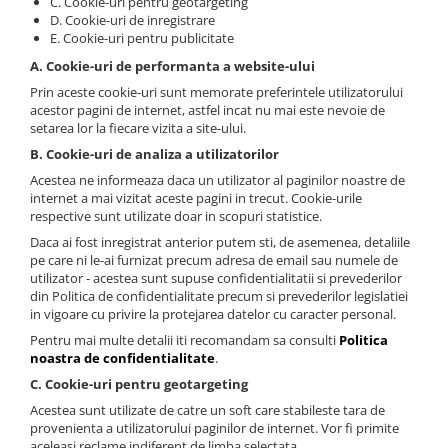
C. Cookie-uri pentru geotargeting
D. Cookie-uri de inregistrare
E. Cookie-uri pentru publicitate
A. Cookie-uri de performanta a website-ului
Prin aceste cookie-uri sunt memorate preferintele utilizatorului
acestor pagini de internet, astfel incat nu mai este nevoie de
setarea lor la fiecare vizita a site-ului.
B. Cookie-uri de analiza a utilizatorilor
Acestea ne informeaza daca un utilizator al paginilor noastre de
internet a mai vizitat aceste pagini in trecut. Cookie-urile
respective sunt utilizate doar in scopuri statistice.
Daca ai fost inregistrat anterior putem sti, de asemenea, detaliile
pe care ni le-ai furnizat precum adresa de email sau numele de
utilizator - acestea sunt supuse confidentialitatii si prevederilor
din Politica de confidentialitate precum si prevederilor legislatiei
in vigoare cu privire la protejarea datelor cu caracter personal.
Pentru mai multe detalii iti recomandam sa consulti
Politica
noastra de confidentialitate
.
C. Cookie-uri pentru geotargeting
Acestea sunt utilizate de catre un soft care stabileste tara de
provenienta a utilizatorului paginilor de internet. Vor fi primite
aceleasi reclame indiferent de limba selectata.