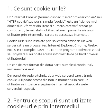
1. Ce sunt cookie-urile?
Un “Internet Cookie” (termen cunoscut si ca “browser cookie” sau
“HTTP cookie” sau pur si simplu “cookie”) este un fisier de mici
dimensiuni , format din litere si numere, care va fi stocat pe
computerul, terminalul mobil sau alte echipamente ale unui
utilizator prin intermediul carora se acceseaza internetul.
Cookie-urile sunt instalate prin solicitarea emisa de un web-
server catre un browser (ex. Internet Explorer, Chrome, Firefox
etc.) si este complet pasiv - nu contine programe software, virusi
sau spyware si nu poate accesa informatiile de pe hard drive-ul
utilizatorului.
Un cookie este format din doua parti: numele si continutul /
valoarea cookie-ului.
Din punct de vedere tehnic, doar web-serverul care a trimis
cookie-ul il poate accesa din nou in momentul in care un
utilizator se intoarce in pagina de internet asociata web-
serverului respectiv.
2. Pentru ce scopuri sunt utilizate
cookie-urile prin intermediul