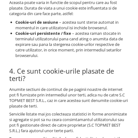
Aceasta poate varia in functie de scopul pentru care au fost
plasate. Durata de viata a unui cookie este influentata si de
categoria din care face parte, astfel:
Cookie-uri de sesiune
– acestea sunt sterse automat in
momentul in care utilizatorul isi inchide browserul.
Cookie-uri persistente / fixe
– acestea raman stocate in
terminalul utilizatorului pana cand ating o anumita data de
expirare sau pana la stergerea cookie-urilor respective de
catre utilizator, in orice moment, prin intermediul setarilor
browserului.
4. Ce sunt cookie-urile plasate de
terti?
Anumite sectiuni de continut de pe paginii noastre de internet
pot fi furnizate prin intermediul unor terti, adica nu de catre S.C
TOPMET BEST S.R.L., caz in care acestea sunt denumite cookie-uri
plasate de terti.
Serviciile listate mai jos colecteaza statistici in forme anonimizate
si agregate si pot sa nu ceara consimtamantul utilizatorului sau
pot fi gestionate direct de catre proprietar (S.C TOPMET BEST
S.R.L.) fara ajutorul unor terte parti.