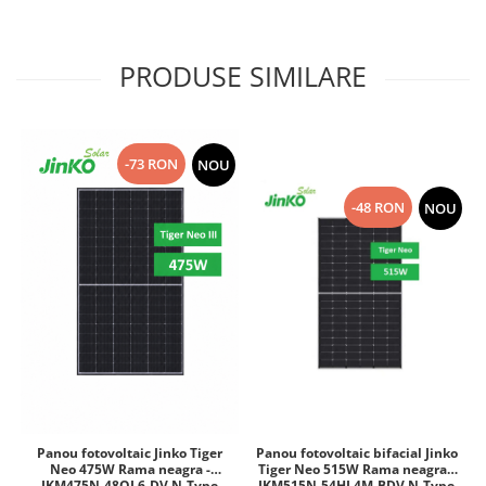
PRODUSE SIMILARE
-73 RON
NOU
-48 RON
NOU
Panou fotovoltaic bifacial Jinko
Panou fotovoltaic Jinko Tiger
Tiger Neo 515W Rama neagra -
Neo 475W Rama neagra -
JKM515N-54HL4M-BDV N-Type
JKM475N-48QL6-DV N-Type