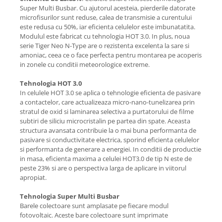
Super Multi Busbar. Cu ajutorul acesteia, pierderile datorate
microfisurilor sunt reduse, calea de transmisie a curentului
este redusa cu 50%, iar eficienta celulelor este imbunatatita.
Modulul este fabricat cu tehnologia HOT 3.0. In plus, noua
serie Tiger Neo N-Type are o rezistenta excelenta la sare si
amoniac, ceea ce o face perfecta pentru montarea pe acoperis
in zonele cu conditii meteorologice extreme.
Tehnologia HOT 3.0
In celulele HOT 3.0 se aplica o tehnologie eficienta de pasivare
a contactelor, care actualizeaza micro-nano-tunelizarea prin
stratul de oxid si laminarea selectiva a purtatorului de filme
subtiri de siliciu microcristalin pe partea din spate. Aceasta
structura avansata contribuie la o mai buna performanta de
pasivare si conductivitate electrica, sporind eficienta celulelor
si performanta de generare a energiei. In conditii de productie
in masa, eficienta maxima a celulei HOT3.0 de tip N este de
peste 23% si are o perspectiva larga de aplicare in viitorul
apropiat.
Tehnologia Super Multi Busbar
Barele colectoare sunt amplasate pe fiecare modul
fotovoltaic. Aceste bare colectoare sunt imprimate