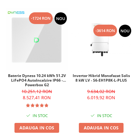
-1724 RON
NOU
-3614 RON
NOU
Invertor Hibrid Monofazat Solis
Baterie Dyness 10.24 kWh 51.2V
8 kW LV - S6-EH1P8K-L-PLUS
LiFePO4 AutoIncalzire IP66 -
Powerbox G2
9.634,02 RON
10.251,12 RON
6.019,92 RON
8.527,41 RON
IN STOC
IN STOC
ADAUGA IN COS
ADAUGA IN COS