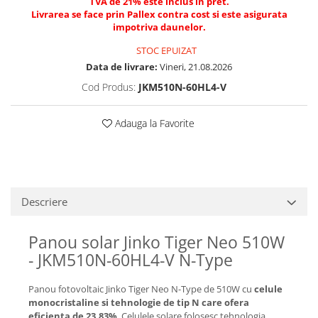
TVA de 21% este inclus in pret.
Livrarea se face prin Pallex contra cost si este asigurata
impotriva daunelor.
STOC EPUIZAT
Data de livrare:
Vineri, 21.08.2026
Cod Produs:
JKM510N-60HL4-V
Adauga la Favorite
Descriere
Panou solar Jinko Tiger Neo 510W
- JKM510N-60HL4-V N-Type
Panou fotovoltaic Jinko Tiger Neo N-Type de 510W cu
celule
monocristaline si tehnologie de tip N
care ofera
eficienta de 23.83%
. Celulele solare folosesc tehnologia