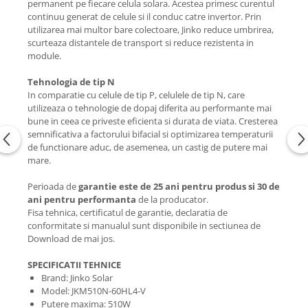
permanent pe fiecare celula solara. Acestea primesc curentul
continuu generat de celule si il conduc catre invertor. Prin
utilizarea mai multor bare colectoare, Jinko reduce umbrirea,
scurteaza distantele de transport si reduce rezistenta in
module.
Tehnologia de tip N
In comparatie cu celule de tip P, celulele de tip N, care
utilizeaza o tehnologie de dopaj diferita au performante mai
bune in ceea ce priveste eficienta si durata de viata. Cresterea
semnificativa a factorului bifacial si optimizarea temperaturii
de functionare aduc, de asemenea, un castig de putere mai
mare.
Perioada de
garantie este de 25 ani pentru produs si 30 de
ani pentru performanta
de la producator.
Fisa tehnica, certificatul de garantie, declaratia de
conformitate si manualul sunt disponibile in sectiunea de
Download de mai jos.
SPECIFICATII TEHNICE
Brand: Jinko Solar
Model: JKM510N-60HL4-V
Putere maxima: 510W