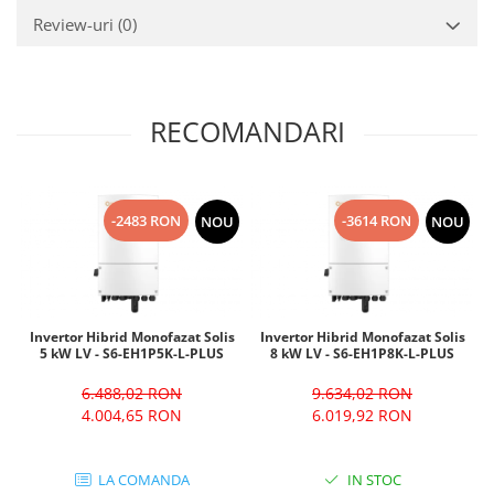
Review-uri
(0)
RECOMANDARI
-2483 RON
-3614 RON
NOU
NOU
Invertor Hibrid Monofazat Solis
Invertor Hibrid Monofazat Solis
5 kW LV - S6-EH1P5K-L-PLUS
8 kW LV - S6-EH1P8K-L-PLUS
6.488,02 RON
9.634,02 RON
4.004,65 RON
6.019,92 RON
LA COMANDA
IN STOC