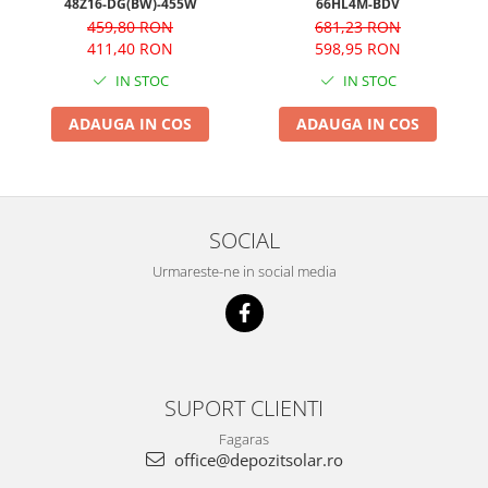
66HL4M-BDV
48Z16-DG(BW)-455W
681,23 RON
459,80 RON
598,95 RON
411,40 RON
IN STOC
IN STOC
ADAUGA IN COS
ADAUGA IN COS
SOCIAL
Urmareste-ne in social media
SUPORT CLIENTI
Fagaras
office@depozitsolar.ro