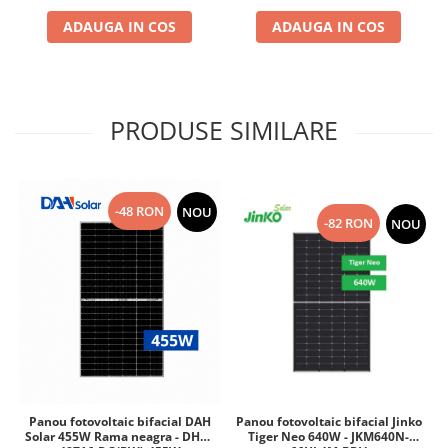
ADAUGA IN COS
ADAUGA IN COS
PRODUSE SIMILARE
-48 RON
NOU
-82 RON
NOU
Panou fotovoltaic bifacial Jinko
Panou fotovoltaic bifacial DAH
Tiger Neo 640W - JKM640N-
Solar 455W Rama neagra - DHN-