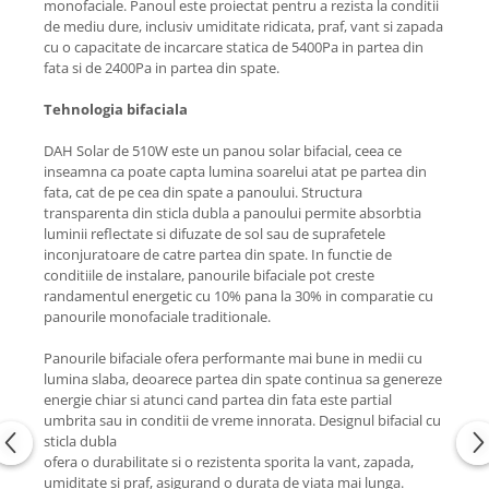
monofaciale. Panoul este proiectat pentru a rezista la conditii
de mediu dure, inclusiv umiditate ridicata, praf, vant si zapada
cu o capacitate de incarcare statica de 5400Pa in partea din
fata si de 2400Pa in partea din spate.
Tehnologia bifaciala
DAH Solar de 510W este un panou solar bifacial, ceea ce
inseamna ca poate capta lumina soarelui atat pe partea din
fata, cat de pe cea din spate a panoului. Structura
transparenta din sticla dubla a panoului permite absorbtia
luminii reflectate si difuzate de sol sau de suprafetele
inconjuratoare de catre partea din spate. In functie de
conditiile de instalare, panourile bifaciale pot creste
randamentul energetic cu 10% pana la 30% in comparatie cu
panourile monofaciale traditionale.
Panourile bifaciale ofera performante mai bune in medii cu
lumina slaba, deoarece partea din spate continua sa genereze
energie chiar si atunci cand partea din fata este partial
umbrita sau in conditii de vreme innorata. Designul bifacial cu
sticla dubla
ofera o durabilitate si o rezistenta sporita la vant, zapada,
umiditate si praf, asigurand o durata de viata mai lunga.