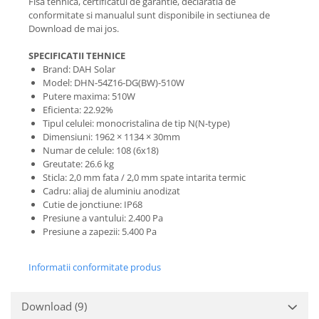
Fisa tehnica, certificatul de garantie, declaratia de
conformitate si manualul sunt disponibile in sectiunea de
Download de mai jos.
SPECIFICATII TEHNICE
Brand: DAH Solar
Model: DHN-54Z16-DG(BW)-510W
Putere maxima: 510W
Eficienta: 22.92%
Tipul celulei: monocristalina de tip N(N-type)
Dimensiuni: 1962 × 1134 × 30mm
Numar de celule: 108 (6x18)
Greutate: 26.6 kg
Sticla: 2,0 mm fata / 2,0 mm spate intarita termic
Cadru: aliaj de aluminiu anodizat
Cutie de jonctiune: IP68
Presiune a vantului: 2.400 Pa
Presiune a zapezii: 5.400 Pa
Informatii conformitate produs
Download (9)