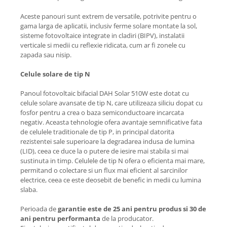
Aceste panouri sunt extrem de versatile, potrivite pentru o
gama larga de aplicatii, inclusiv ferme solare montate la sol,
sisteme fotovoltaice integrate in cladiri (BIPV), instalatii
verticale si medii cu reflexie ridicata, cum ar fi zonele cu
zapada sau nisip.
Celule solare de tip N
Panoul fotovoltaic bifacial DAH Solar 510W este dotat cu
celule solare avansate de tip N, care utilizeaza siliciu dopat cu
fosfor pentru a crea o baza semiconductoare incarcata
negativ. Aceasta tehnologie ofera avantaje semnificative fata
de celulele traditionale de tip P, in principal datorita
rezistentei sale superioare la degradarea indusa de lumina
(LID), ceea ce duce la o putere de iesire mai stabila si mai
sustinuta in timp. Celulele de tip N ofera o eficienta mai mare,
permitand o colectare si un flux mai eficient al sarcinilor
electrice, ceea ce este deosebit de benefic in medii cu lumina
slaba.
Perioada de
garantie este de 25 ani pentru produs si 30 de
ani pentru performanta
de la producator.