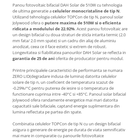
Panou fotovoltaic bifacial DAH Solar de 510W cu tehnologia
de ultima generatie a
celulelor monocristaline de tip N
.
Utilizand tehnologia celulelor TOPCon de tip N, panoul solar
Jolywood ofera o
putere maxima de 510W si o eficienta
ridicata a modulului de 22.92%
. Acest panou fotovoltaic are
un design bifacial cu doua straturi de sticla intarita termic (2.0
mm fata/ 2.0 mm spate) si un cadru din aliaj de aluminiu
anodizat, ceea ce il face estetic si extrem de robust.
Longevitatea si fiabilitatea panourilor DAH Solar se reflecta in
garantia de 25 de ani
oferita de producator pentru modul.
Printre principalele caracteristici de performanta se numara
ZERO LID(degradare indusa de lumina) datorita celulelor
solare de tip n, un coeficient de temperatura scazut de
-0.29%/°C pentru puterea de iesire si o temperatura de
functionare cuprinsa intre -40°C si +85°C. Panoul solar bifacial
Jolywood ofera randamente energetice mai mari datorita
capacitatii sale bifaciale, captand energie suplimentara din
lumina reflectata pe partea din spate.
Combinatia celulelor TOPCon de tip N cu un design bifacial
asigura o generare de energie pe durata de viata semnificativ
mai mare in comparatie cu panourile fotovoltaice