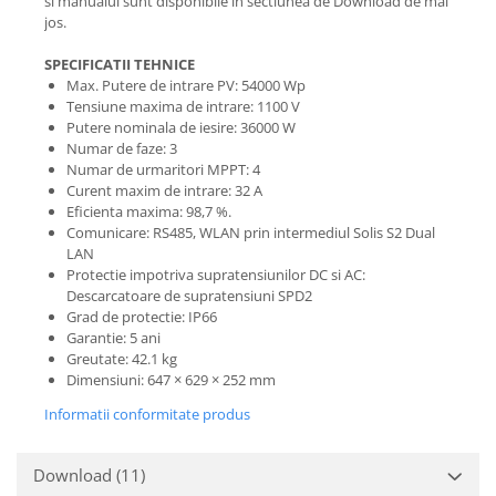
si manualul sunt disponibile in sectiunea de Download de mai
jos.
SPECIFICATII TEHNICE
Max. Putere de intrare PV: 54000 Wp
Tensiune maxima de intrare: 1100 V
Putere nominala de iesire: 36000 W
Numar de faze: 3
Numar de urmaritori MPPT: 4
Curent maxim de intrare: 32 A
Eficienta maxima: 98,7 %.
Comunicare: RS485, WLAN prin intermediul Solis S2 Dual
LAN
Protectie impotriva supratensiunilor DC si AC:
Descarcatoare de supratensiuni SPD2
Grad de protectie: IP66
Garantie: 5 ani
Greutate: 42.1 kg
Dimensiuni: 647 × 629 × 252 mm
Informatii conformitate produs
Download (11)