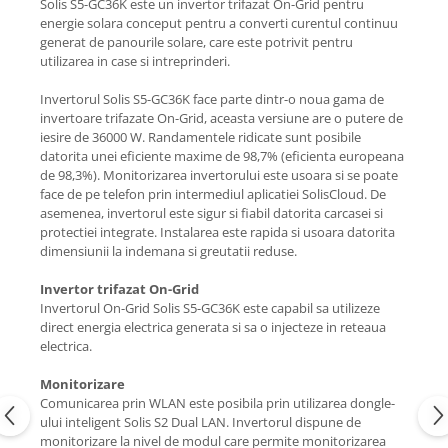
Solis S5-GC36K este un invertor trifazat On-Grid pentru
energie solara conceput pentru a converti curentul continuu
generat de panourile solare, care este potrivit pentru
utilizarea in case si intreprinderi.
Invertorul Solis S5-GC36K face parte dintr-o noua gama de
invertoare trifazate On-Grid, aceasta versiune are o putere de
iesire de 36000 W. Randamentele ridicate sunt posibile
datorita unei eficiente maxime de 98,7% (eficienta europeana
de 98,3%). Monitorizarea invertorului este usoara si se poate
face de pe telefon prin intermediul aplicatiei SolisCloud. De
asemenea, invertorul este sigur si fiabil datorita carcasei si
protectiei integrate. Instalarea este rapida si usoara datorita
dimensiunii la indemana si greutatii reduse.
Invertor trifazat On-Grid
Invertorul On-Grid Solis S5-GC36K este capabil sa utilizeze
direct energia electrica generata si sa o injecteze in reteaua
electrica.
Monitorizare
Comunicarea prin WLAN este posibila prin utilizarea dongle-
ului inteligent Solis S2 Dual LAN. Invertorul dispune de
monitorizare la nivel de modul care permite monitorizarea