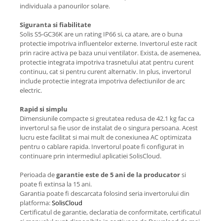
individuala a panourilor solare.
Siguranta si fiabilitate
Solis S5-GC36K are un rating IP66 si, ca atare, are o buna
protectie impotriva influentelor externe. Invertorul este racit
prin racire activa pe baza unui ventilator. Exista, de asemenea,
protectie integrata impotriva trasnetului atat pentru curent
continuu, cat si pentru curent alternativ. In plus, invertorul
include protectie integrata impotriva defectiunilor de arc
electric.
Rapid si simplu
Dimensiunile compacte si greutatea redusa de 42.1 kg fac ca
invertorul sa fie usor de instalat de o singura persoana. Acest
lucru este facilitat si mai mult de conexiunea AC optimizata
pentru o cablare rapida. Invertorul poate fi configurat in
continuare prin intermediul aplicatiei SolisCloud.
Perioada de
garantie este de 5 ani de la producator
si
poate fi extinsa la 15 ani.
Garantia poate fi descarcata folosind seria invertorului din
platforma:
SolisCloud
Certificatul de garantie, declaratia de conformitate, certificatul