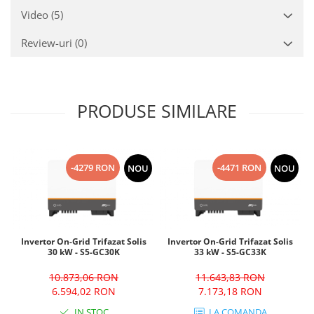
Video
(5)
Review-uri
(0)
PRODUSE SIMILARE
-4279 RON
-4471 RON
NOU
NOU
Invertor On-Grid Trifazat Solis
Invertor On-Grid Trifazat Solis
30 kW - S5-GC30K
33 kW - S5-GC33K
10.873,06 RON
11.643,83 RON
6.594,02 RON
7.173,18 RON
IN STOC
LA COMANDA