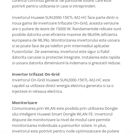
curentul continuu generat de panourile solare, care este
potrivit pentru utilizarea in case si intreprinderi.
Invertorul Huawei
SUN2000-15KTL-M2-HC
face parte dintr-o
noua gama de invertoare trifazate On-Grid, aceasta versiune
are o putere de iesire de 15000 W. Randamentele ridicate sunt
posibile datorita unei eficiente maxime de 98,65% (eficienta
europeana de 98,3%). Monitorizarea invertorului este usoara
si se poate face de pe telefon prin intermediul aplicatiei
FusionSolar. De asemenea, invertorul este sigur si fiabil
datorita carcasei si protectiei integrate. Instalarea este rapida
si usoara datorita dimensiunii la indemana si greutatii reduse.
Invertor trifazat On-Grid
Invertorul On-Grid Huawei
SUN2000-15KTL-M2-HC
este
capabil sa utilizeze direct energia electrica generata si sa o
injecteze in reteaua electrica.
Monitorizare
Comunicarea prin WLAN este posibila prin utilizarea Dongle-
ului inteligent Huawei Smart Dongle WLAN FE. Invertorul
dispune de monitorizare la nivel de modul care permite
monitorizarea individuala a panourilor solare. In plus,
invertorul este potrivit pentru noile optimizatoare de putere