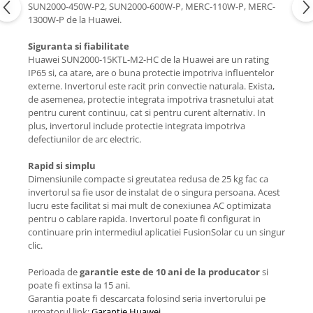
SUN2000-450W-P2, SUN2000-600W-P, MERC-110W-P, MERC-
1300W-P de la Huawei.
Siguranta si fiabilitate
Huawei SUN2000-15KTL-M2-HC de la Huawei are un rating
IP65 si, ca atare, are o buna protectie impotriva influentelor
externe. Invertorul este racit prin convectie naturala. Exista,
de asemenea, protectie integrata impotriva trasnetului atat
pentru curent continuu, cat si pentru curent alternativ. In
plus, invertorul include protectie integrata impotriva
defectiunilor de arc electric.
Rapid si simplu
Dimensiunile compacte si greutatea redusa de 25 kg fac ca
invertorul sa fie usor de instalat de o singura persoana. Acest
lucru este facilitat si mai mult de conexiunea AC optimizata
pentru o cablare rapida. Invertorul poate fi configurat in
continuare prin intermediul aplicatiei FusionSolar cu un singur
clic.
Perioada de
garantie este de 10 ani de la producator
si
poate fi extinsa la 15 ani.
Garantia poate fi descarcata folosind seria invertorului pe
urmatorul link:
Garantie Huawei