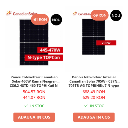
-59 RON
NOU
-61 RON
NOU
Panou fotovoltaic Canadian
Panou fotovoltaic bifacial
Solar 460W Rama Neagra -
Canadian Solar 705W - CS7N-
CS6.2-48TD-460 TOPHiKu6 N-
705TB-AG TOPBiHiKu7 N-type
type
504,57 RON
688,49 RON
444,07 RON
629,20 RON
IN STOC
IN STOC
ADAUGA IN COS
ADAUGA IN COS