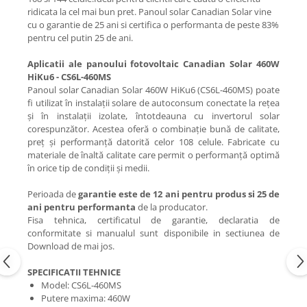
ridicata la cel mai bun pret. Panoul solar Canadian Solar vine
cu o garantie de 25 ani si certifica o performanta de peste 83%
pentru cel putin 25 de ani.
Aplicatii ale panoului fotovoltaic Canadian Solar 460W
HiKu6 - CS6L-460MS
Panoul solar Canadian Solar 460W HiKu6 (CS6L-460MS) poate
fi utilizat în instalații solare de autoconsum conectate la rețea
și în instalații izolate, întotdeauna cu invertorul solar
corespunzător. Acestea oferă o combinație bună de calitate,
preț și performanță datorită celor 108 celule. Fabricate cu
materiale de înaltă calitate care permit o performanță optimă
în orice tip de condiții și medii.
Perioada de
garantie este de 12 ani pentru produs si 25 de
ani pentru performanta
de la producator.
Fisa tehnica, certificatul de garantie, declaratia de
conformitate si manualul sunt disponibile in sectiunea de
Download de mai jos.
SPECIFICATII TEHNICE
Model: CS6L-460MS
Putere maxima: 460W