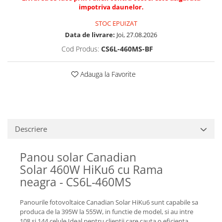
impotriva daunelor.
STOC EPUIZAT
Data de livrare:
Joi, 27.08.2026
Cod Produs:
CS6L-460MS-BF
Adauga la Favorite
Descriere
Panou solar Canadian
Solar 460W HiKu6 cu Rama
neagra - CS6L-460MS
Panourile fotovoltaice Canadian Solar HiKu6 sunt capabile sa
produca de la 395W la 555W, in functie de model, si au intre
108 si 144 celule.Ideal pentru clientii care cauta o eficienta