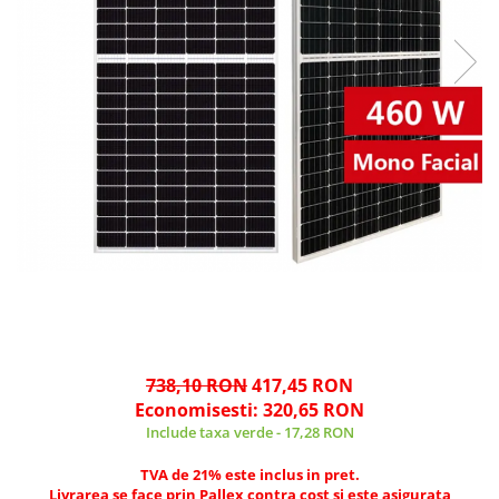
738,10 RON
417,45 RON
Economisesti:
320,65
RON
Include taxa verde - 17,28 RON
TVA de 21% este inclus in pret.
Livrarea se face prin Pallex contra cost si este asigurata