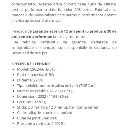
corespunzator. Acestea ofera o combinatie buna de calitate,
pret si performanta datorita celor 108 celule. Fabricate cu
materiale de inalta calitate care permit o performanta optima
in orice tip de conditii si medii.
Perioada de
garantie este de 12 ani pentru produs si 30 de
ani pentru performanta
de la producator.
Fisa tehnica, certificatul de garantie, declaratia de
conformitate si manualul sunt disponibile in sectiunea de
Download de mai jos.
SPECIFICATII TEHNICE
Model:
CS6.2-66TB-615
Putere maxima: 615W
Eficienta: 22.8%
Tipul celulei: monocristalina de tip N (TOPCon)
Numar de celule: 132 (2 × (11 * 6))
Dimensiuni: 2382 ˣ 1134 ˣ 30mm
Greutate: 32.8 kg
Sticla: 2,0 mm fata / 2,0 mm spate intarita termic
Cadru: aliaj de aluminiu anodizat
Cutie de jonctiune: IP68
Presiune a vantului: 2.400 Pa