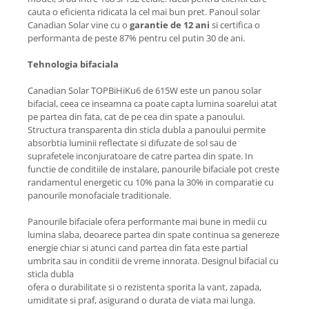
cauta o eficienta ridicata la cel mai bun pret. Panoul solar
Canadian Solar vine cu o
garantie de 12 ani
si certifica o
performanta de peste 87% pentru cel putin 30 de ani.
Tehnologia bifaciala
Canadian Solar TOPBiHiKu6 de 615W este un panou solar
bifacial, ceea ce inseamna ca poate capta lumina soarelui atat
pe partea din fata, cat de pe cea din spate a panoului.
Structura transparenta din sticla dubla a panoului permite
absorbtia luminii reflectate si difuzate de sol sau de
suprafetele inconjuratoare de catre partea din spate. In
functie de conditiile de instalare, panourile bifaciale pot creste
randamentul energetic cu 10% pana la 30% in comparatie cu
panourile monofaciale traditionale.
Panourile bifaciale ofera performante mai bune in medii cu
lumina slaba, deoarece partea din spate continua sa genereze
energie chiar si atunci cand partea din fata este partial
umbrita sau in conditii de vreme innorata. Designul bifacial cu
sticla dubla
ofera o durabilitate si o rezistenta sporita la vant, zapada,
umiditate si praf, asigurand o durata de viata mai lunga.