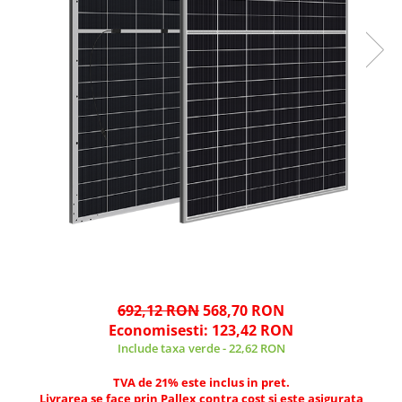
692,12 RON
568,70 RON
Economisesti:
123,42
RON
Include taxa verde - 22,62 RON
TVA de 21% este inclus in pret.
Livrarea se face prin Pallex contra cost si este asigurata