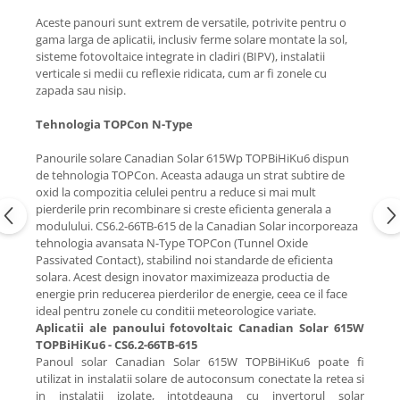
Aceste panouri sunt extrem de versatile, potrivite pentru o
gama larga de aplicatii, inclusiv ferme solare montate la sol,
sisteme fotovoltaice integrate in cladiri (BIPV), instalatii
verticale si medii cu reflexie ridicata, cum ar fi zonele cu
zapada sau nisip.
Tehnologia TOPCon
N-Type
Panourile solare Canadian Solar 615Wp TOPBiHiKu6 dispun
de tehnologia TOPCon. Aceasta adauga un strat subtire de
oxid la compozitia celulei pentru a reduce si mai mult
pierderile prin recombinare si creste eficienta generala a
modulului.
CS6.2-66TB-615
de la Canadian Solar incorporeaza
tehnologia avansata N-Type TOPCon (Tunnel Oxide
Passivated Contact), stabilind noi standarde de eficienta
solara. Acest design inovator maximizeaza productia de
energie prin reducerea pierderilor de energie, ceea ce il face
ideal pentru zonele cu conditii meteorologice variate.
Aplicatii ale panoului fotovoltaic Canadian Solar 615W
TOPBiHiKu6 -
CS6.2-66TB-615
Panoul solar Canadian Solar 615W TOPBiHiKu6 poate fi
utilizat in instalatii solare de autoconsum conectate la retea si
in instalatii izolate, intotdeauna cu invertorul solar