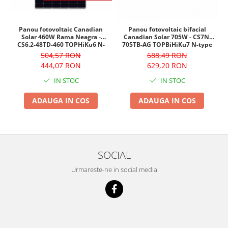
Panou fotovoltaic Canadian
Panou fotovoltaic bifacial
Solar 460W Rama Neagra -
Canadian Solar 705W - CS7N-
CS6.2-48TD-460 TOPHiKu6 N-
705TB-AG TOPBiHiKu7 N-type
type
504,57 RON
688,49 RON
444,07 RON
629,20 RON
IN STOC
IN STOC
ADAUGA IN COS
ADAUGA IN COS
SOCIAL
Urmareste-ne in social media