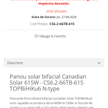
impotriva daunelor.
STOC EPUIZAT
Data de livrare:
Joi, 27.08.2026
Cod Produs:
CS6.2-66TB-615
Adauga la Favorite
Descriere
Panou solar bifacial Canadian
Solar 615W - CS6.2-66TB-615
TOPBiHiKu6 N-type
Panourile fotovoltaice bifacial Canadian Solar TOPBiHiKu6
sunt capabile sa produca de la 600W la 720W, in functie de
model, si au intre 108 si 132 celule. Ideal pentru clientii care