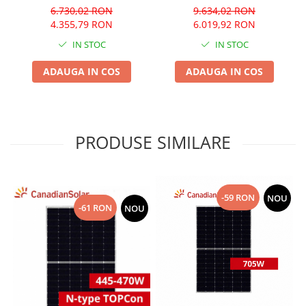
6.730,02 RON
9.634,02 RON
4.355,79 RON
6.019,92 RON
IN STOC
IN STOC
ADAUGA IN COS
ADAUGA IN COS
PRODUSE SIMILARE
-59 RON
NOU
-61 RON
NOU