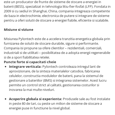
este un producator de frunte de sisteme de stocare a energiei in
baterii (BESS), specializat in tehnologia litiu-fier-fosfat (LFP). Fondata in
2009 si cu sediul in Shanghai, China, compania integreaza competente
de baza in electrochimie, electronica de putere si integrare de sisteme
pentru a oferi solutii de stocare a energiei fiabile, eficiente si scalabile.
Misiune si viziune
Misiunea Pylontech este de a accelera tranzitia energetica globala prin
furnizarea de solutii de stocare durabile, sigure si performante.
Compania isi propune sa ofere clientilor – rezidentiali, comerciali,
industriali si de utilitati – posibilitatea de a adopta energii regenerabile
si de a spori fiabilitatea retelei.
Puncte forte si capacitati cheie
Integrare verticala
:
Pylontech controleaza intregul lant de
aprovizionare, de la sinteza materialelor catodice, fabricarea
celulelor, constructia modulelor de baterii, pana la sistemul de
gestionare a bateriilor (BMS) si integrarea sistemelor. Acest lucru
permite un control strict al calitatii, gestionarea costurilor si
inovarea la mai multe niveluri.
Acoperire globala si experienta
:
Produsele sale au fost instalate
in peste 80 de tari, cu peste un milion de sisteme de stocare a
energiei puse in functiune la nivel global.