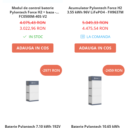
Modul de control baterie
Acumulator Pylontech Force H2
Pylontech Force H2 + baza -
3.55 kWh 96V LiFePO4 - FH9637M
FC0500M-40S-V2
4.075,43 RON
5.049,33 RON
3.022,96 RON
4.475,54 RON
IN STOC
LA COMANDA
ADAUGA IN COS
ADAUGA IN COS
-2971 RON
-2459 RON
Baterie Pylontech 7.10 kWh 192V
Baterie Pylontech 10.65 kWh