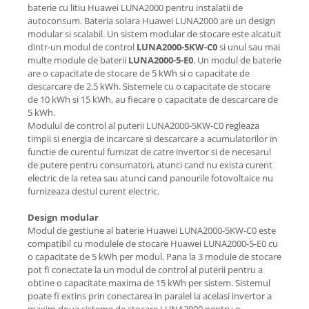
baterie cu litiu Huawei LUNA2000 pentru instalatii de
autoconsum. Bateria solara Huawei LUNA2000 are un design
modular si scalabil. Un sistem modular de stocare este alcatuit
dintr-un modul de control
LUNA2000-5KW-C0
si unul sau mai
multe module de baterii
LUNA2000-5-E0
. Un modul de baterie
are o capacitate de stocare de 5 kWh si o capacitate de
descarcare de 2.5 kWh. Sistemele cu o capacitate de stocare
de 10 kWh si 15 kWh, au fiecare o capacitate de descarcare de
5 kWh.
Modulul de control al puterii LUNA2000-5KW-C0 regleaza
timpii si energia de incarcare si descarcare a acumulatorilor in
functie de curentul furnizat de catre invertor si de necesarul
de putere pentru consumatori, atunci cand nu exista curent
electric de la retea sau atunci cand panourile fotovoltaice nu
furnizeaza destul curent electric.
Design modular
Modul de gestiune al baterie Huawei LUNA2000-5KW-C0 este
compatibil cu modulele de stocare Huawei
LUNA2000-5-E0
cu
o capacitate de 5 kWh per modul. Pana la 3 module de stocare
pot fi conectate la un modul de control al puterii pentru a
obtine o capacitate maxima de 15 kWh per sistem. Sistemul
poate fi extins prin conectarea in paralel la acelasi invertor a
maxim doua sisteme de stocare LUNA2000 pentru o