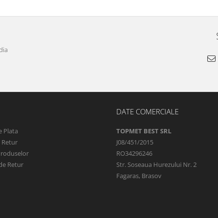
dia
DATE COMERCIALE
 Plata
TOPMET BEST SRL
e Retur
J08/451/2015
Produselor
RO34296246
de Retur
Str. Soseaua Hurezului Nr. 2
Fagaras, Brasov