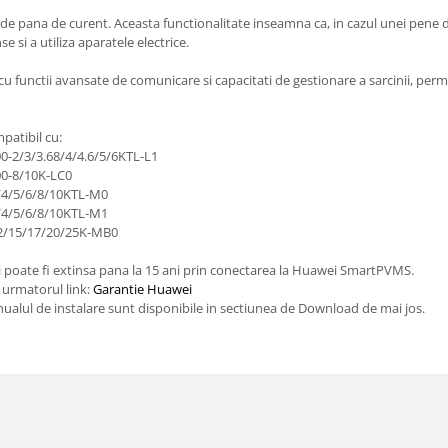
e pana de curent. Aceasta functionalitate inseamna ca, in cazul unei pene d
si a utiliza aparatele electrice.
functii avansate de comunicare si capacitati de gestionare a sarcinii, perm
atibil cu:
0-2/3/3.68/4/4.6/5/6KTL-L1
00-8/10K-LC0
3/4/5/6/8/10KTL-M0
3/4/5/6/8/10KTL-M1
-12/15/17/20/25K-MB0
i poate fi extinsa pana la 15 ani prin conectarea la Huawei SmartPVMS.
 urmatorul link:
Garantie Huawei
anualul de instalare sunt disponibile in sectiunea de Download de mai jos.