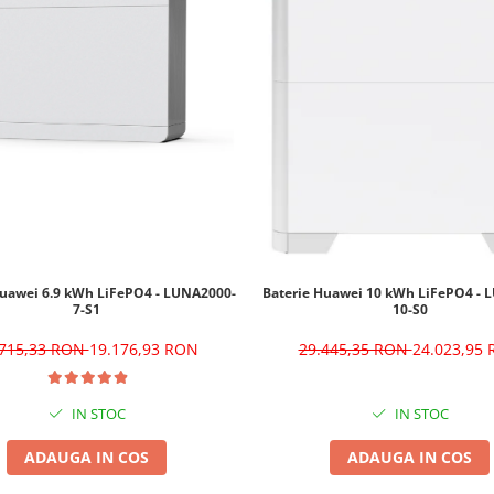
Huawei 6.9 kWh LiFePO4 - LUNA2000-
Baterie Huawei 10 kWh LiFePO4 - 
7-S1
10-S0
.715,33 RON
19.176,93 RON
29.445,35 RON
24.023,95
IN STOC
IN STOC
ADAUGA IN COS
ADAUGA IN COS