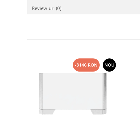
Review-uri
(0)
-3146 RON
NOU