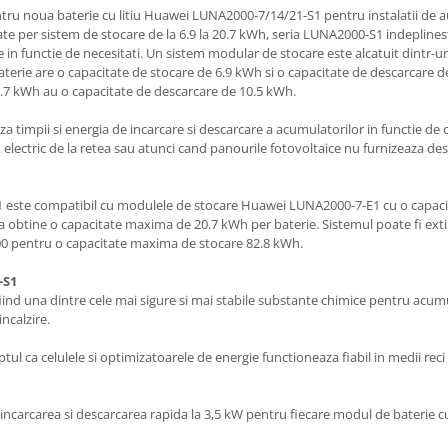
u noua baterie cu litiu Huawei LUNA2000-7/14/21-S1 pentru instalatii de
tate per sistem de stocare de la 6.9 la 20.7 kWh, seria LUNA2000-S1 indeplinest
are in functie de necesitati. Un sistem modular de stocare este alcatuit din
terie are o capacitate de stocare de 6.9 kWh si o capacitate de descarcare d
0.7 kWh au o capacitate de descarcare de 10.5 kWh.
timpii si energia de incarcare si descarcare a acumulatorilor in functie de c
lectric de la retea sau atunci cand panourile fotovoltaice nu furnizeaza dest
este compatibil cu modulele de stocare Huawei LUNA2000-7-E1 cu o capacit
 a obtine o capacitate maxima de 20.7 kWh per baterie. Sistemul poate fi exti
 pentru o capacitate maxima de stocare 82.8 kWh.
-S1
 fiind una dintre cele mai sigure si mai stabile substante chimice pentru acumu
ncalzire.
tul ca celulele si optimizatoarele de energie functioneaza fiabil in medii reci 
ncarcarea si descarcarea rapida la 3,5 kW pentru fiecare modul de baterie cu