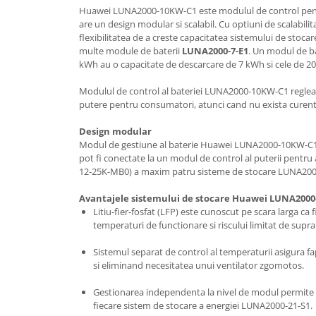
Huawei LUNA2000-10KW-C1 este modulul de control pentr
are un design modular si scalabil. Cu optiuni de scalabili
flexibilitatea de a creste capacitatea sistemului de stoc
multe module de baterii
LUNA2000-7-E1
. Un modul de ba
kWh au o capacitate de descarcare de 7 kWh si cele de 2
Modulul de control al bateriei LUNA2000-10KW-C1 regleaza 
putere pentru consumatori, atunci cand nu exista curent e
Design modular
Modul de gestiune al baterie Huawei LUNA2000-10KW-C1 
pot fi conectate la un modul de control al puterii pentru
12-25K-MB0) a maxim patru sisteme de stocare LUNA2000
Avantajele sistemului de stocare Huawei LUNA2000
Litiu-fier-fosfat (LFP) este cunoscut pe scara larga ca
temperaturi de functionare si riscului limitat de suprai
Sistemul separat de control al temperaturii asigura fap
si eliminand necesitatea unui ventilator zgomotos.
Gestionarea independenta la nivel de modul permite i
fiecare sistem de stocare a energiei LUNA2000-21-S1.