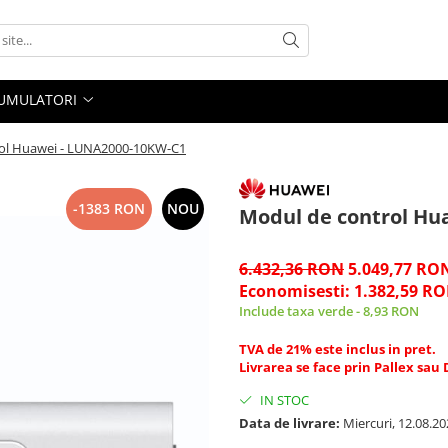
UMULATORI
ol Huawei - LUNA2000-10KW-C1
-1383 RON
NOU
Modul de control Hu
6.432,36 RON
5.049,77 RO
Economisesti:
1.382,59
RO
Include taxa verde - 8,93 RON
TVA de 21% este inclus in pret.
Livrarea se face prin Pallex sau
IN STOC
Data de livrare:
Miercuri, 12.08.20