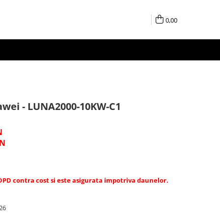
0,00
awei - LUNA2000-10KW-C1
N
N
 DPD contra cost si este asigurata impotriva daunelor.
26