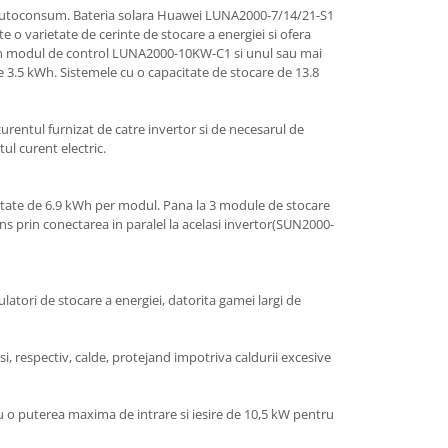
 autoconsum. Bateria solara Huawei LUNA2000-7/14/21-S1
e o varietate de cerinte de stocare a energiei si ofera
tr-un modul de control LUNA2000-10KW-C1 si unul sau mai
e 3.5 kWh. Sistemele cu o capacitate de stocare de 13.8
urentul furnizat de catre invertor si de necesarul de
ul curent electric.
ate de 6.9 kWh per modul. Pana la 3 module de stocare
ns prin conectarea in paralel la acelasi invertor(SUN2000-
latori de stocare a energiei, datorita gamei largi de
si, respectiv, calde, protejand impotriva caldurii excesive
 o puterea maxima de intrare si iesire de 10,5 kW pentru