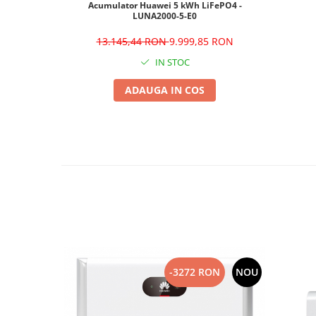
Acumulator Huawei 5 kWh LiFePO4 -
LUNA2000-5-E0
13.145,44 RON
9.999,85 RON
IN STOC
ADAUGA IN COS
-3272 RON
NOU