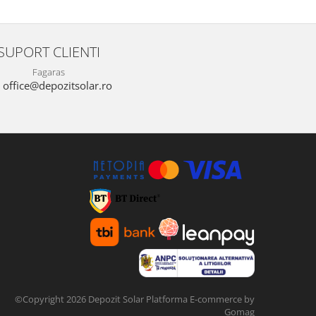
SUPORT CLIENTI
Fagaras
office@depozitsolar.ro
©Copyright 2026 Depozit Solar
Platforma E-commerce by
Gomag