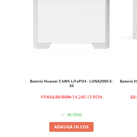
Baterie Huawei 5 kWh LiFePO4 - LUNA2000-5-
Baterie 
S0
17.512,33 RON
14.240,13 RON
22
IN STOC
ADAUGA IN COS