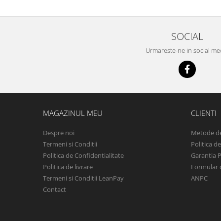
SOCIAL
Urmareste-ne in social me
MAGAZINUL MEU
CLIENTI
Despre noi
Metode de
Termeni si Conditii
Politica d
Politica de Confidentialitate
Garantia 
Politica de livrare
Formular 
Termeni si Conditii LeanPay
ANPC
Contact