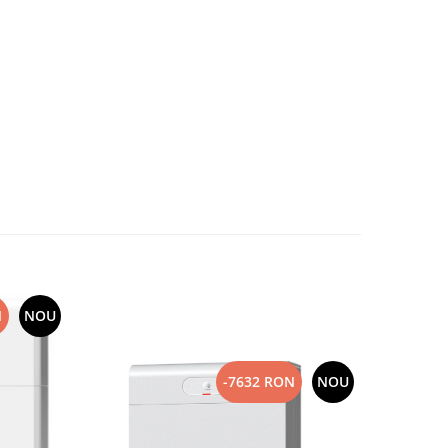
N
NOU
-7632 RON
NOU