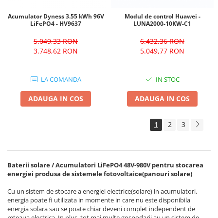
Acumulator Dyness 3.55 kWh 96V
Modul de control Huawei -
LiFePO4 - HV9637
LUNA2000-10KW-C1
5.049,33 RON
6.432,36 RON
3.748,62 RON
5.049,77 RON
LA COMANDA
IN STOC
ADAUGA IN COS
ADAUGA IN COS
1
2
3
Baterii solare / Acumulatori LiFePO4 48V-980V pentru stocarea
energiei produsa de sistemele fotovoltaice(panouri solare)
Cu un sistem de stocare a energiei electrice(solare) in acumulatori,
energia poate fi utilizata in momente in care nu este disponibila
energia solara sau se poate chiar deveni complet independent de
reteaua electrica. In plus, tot mai multe gospodarii au un sistem de