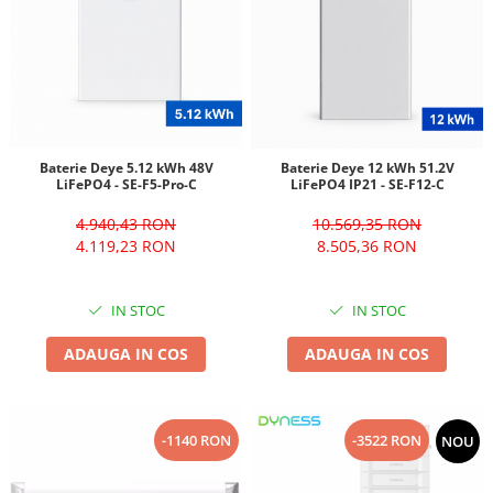
Baterie Deye 5.12 kWh 48V
Baterie Deye 12 kWh 51.2V
LiFePO4 - SE-F5-Pro-C
LiFePO4 IP21 - SE-F12-C
4.940,43 RON
10.569,35 RON
4.119,23 RON
8.505,36 RON
IN STOC
IN STOC
ADAUGA IN COS
ADAUGA IN COS
-1140 RON
-3522 RON
NOU