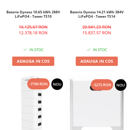
Baterie Dyness 14.21 kWh 384V
Baterie Dyness 10.65 kWh 288V
LiFePO4 - Tower TS14
LiFePO4 - Tower TS10
20.041,23 RON
16.125,67 RON
15.837,57 RON
12.378,18 RON
IN STOC
IN STOC
ADAUGA IN COS
ADAUGA IN COS
-7790 RON
NOU
-3272 RON
NOU