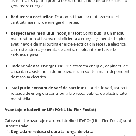
astfel incat sa puteti profita de el atunci cand panourile solare nu
genereaza energie.
Reducerea costurilor:
Economisiti bani prin utilizarea unei
cantitati mai mici de energie din retea.
Respectarea mediului inconjurator:
Contribuiti la un mediu
mai curat prin utilizarea mai eficienta a energiei generate. In plus,
aveti nevoie de mai putina energie electrica din reteaua electrica,
care este adesea generata de centrale poluante pe baza de
carbune si gaze.
Independenta energetica:
Prin stocarea energiei, depindeti de
capacitatea sistemului dumneavoastra si sunteti mai independent
de reteaua electrica.
Mai putin consum de varf de sarcina
: In orele de varf, usurati
reteaua de energie si contribuiti la o retea publica de electricitate
mai stabila.
Avantajele bateriilor LiFePO4(Litiu-Fier-Fosfat)
Cateva dintre avantajele acumulatorilor LiFePO4(Litiu-Fier-Fosfat) sunt
urmatoarele:
Degradare redusa si durata lunga de viata
: