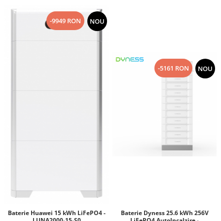
-9949 RON
NOU
-5161 RON
NOU
Baterie Huawei 15 kWh LiFePO4 -
Baterie Dyness 25.6 kWh 256V
LUNA2000-15-S0
LiFePO4 AutoIncalzire -