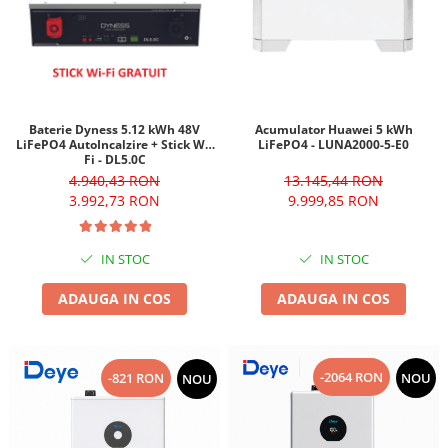
Acumulator Huawei 5 kWh
Baterie Dyness 5.12 kWh 48V
LiFePO4 - LUNA2000-5-E0
LiFePO4 AutoIncalzire + Stick Wi-
Fi - DL5.0C
13.145,44 RON
4.940,43 RON
9.999,85 RON
3.992,73 RON
IN STOC
IN STOC
ADAUGA IN COS
ADAUGA IN COS
-2064 RON
-821 RON
NOU
NOU