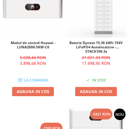
Modul de control Huawei -
Baterie Dyness 15.36 kWh 154V
LUNA2000-5KW-C0
LiFePO4 AutoIncalzire -
STACK100-3s
5.038,44 RON
21.021,33 RON
3.898,68 RON
17.498,90 RON
LA COMANDA
IN STOC
ADAUGA IN COS
ADAUGA IN COS
-5421 RON
NOU
-1590 RON