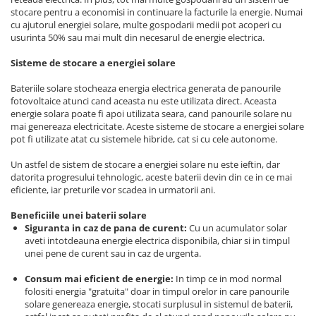
stocare pentru a economisi in continuare la facturile la energie. Numai
cu ajutorul energiei solare, multe gospodarii medii pot acoperi cu
usurinta 50% sau mai mult din necesarul de energie electrica.
Sisteme de stocare a energiei solare
Bateriile solare stocheaza energia electrica generata de panourile
fotovoltaice atunci cand aceasta nu este utilizata direct. Aceasta
energie solara poate fi apoi utilizata seara, cand panourile solare nu
mai genereaza electricitate. Aceste sisteme de stocare a energiei solare
pot fi utilizate atat cu sistemele hibride, cat si cu cele autonome.
Un astfel de sistem de stocare a energiei solare nu este ieftin, dar
datorita progresului tehnologic, aceste baterii devin din ce in ce mai
eficiente, iar preturile vor scadea in urmatorii ani.
Beneficiile unei baterii solare
Siguranta in caz de pana de curent:
Cu un acumulator solar
aveti intotdeauna energie electrica disponibila, chiar si in timpul
unei pene de curent sau in caz de urgenta.
Consum mai eficient de energie:
In timp ce in mod normal
folositi energia "gratuita" doar in timpul orelor in care panourile
solare genereaza energie, stocati surplusul in sistemul de baterii,