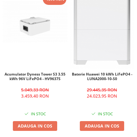
Acumulator Dyness Tower S3 3.55
Baterie Huawei 10 kWh LiFePO4 -
kWh 96V LiFePO4 - HV9637S
LUNA2000-10-S0
5.049,33 RON
29.445,35 RON
3.459,40 RON
24.023,95 RON
IN STOC
IN STOC
ADAUGA IN COS
ADAUGA IN COS