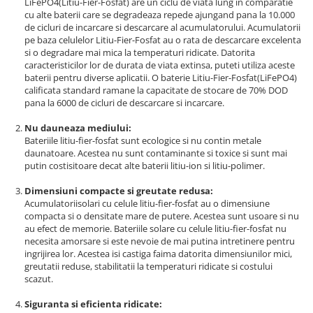
LiFePO4(Litiu-Fier-Fosfat) are un ciclu de viata lung in comparatie
cu alte baterii care se degradeaza repede ajungand pana la 10.000
de cicluri de incarcare si descarcare al acumulatorului. Acumulatorii
pe baza celulelor Litiu-Fier-Fosfat au o rata de descarcare excelenta
si o degradare mai mica la temperaturi ridicate. Datorita
caracteristicilor lor de durata de viata extinsa, puteti utiliza aceste
baterii pentru diverse aplicatii. O baterie Litiu-Fier-Fosfat(LiFePO4)
calificata standard ramane la capacitate de stocare de 70% DOD
pana la 6000 de cicluri de descarcare si incarcare.
Nu dauneaza mediului:
Bateriile litiu-fier-fosfat sunt ecologice si nu contin metale
daunatoare. Acestea nu sunt contaminante si toxice si sunt mai
putin costisitoare decat alte baterii litiu-ion si litiu-polimer.
Dimensiuni compacte si greutate redusa:
Acumulatoriisolari cu celule litiu-fier-fosfat au o dimensiune
compacta si o densitate mare de putere. Acestea sunt usoare si nu
au efect de memorie. Bateriile solare cu celule litiu-fier-fosfat nu
necesita amorsare si este nevoie de mai putina intretinere pentru
ingrijirea lor. Acestea isi castiga faima datorita dimensiunilor mici,
greutatii reduse, stabilitatii la temperaturi ridicate si costului
scazut.
Siguranta si eficienta ridicate: