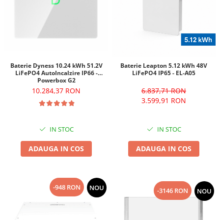
Baterie Dyness 10.24 kWh 51.2V
Baterie Leapton 5.12 kWh 48V
LiFePO4 AutoIncalzire IP66 -
LiFePO4 IP65 - EL-A05
Powerbox G2
10.284,37 RON
6.837,71 RON
3.599,91 RON
IN STOC
IN STOC
ADAUGA IN COS
ADAUGA IN COS
-948 RON
NOU
-3146 RON
NOU