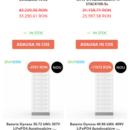
STACK100-5s
43.239,35 RON
31.158,71 RON
33.290,61 RON
25.997,58 RON
IN STOC
IN STOC
ADAUGA IN COS
ADAUGA IN COS
-4791 RON
-11072 RON
NOU
NOU
Baterie Dyness 30.72 kWh 307V
Baterie Dyness 40.96 kWh 409V
LiFePO4 AutoIncalzire -
LiFePO4 AutoIncalzire -