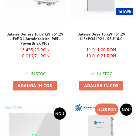
Baterie Dyness 16.07 kWh 51.2V
Baterie Deye 16 kWh 51.2V
LiFePO4 AutoIncalzire IP65 -
LiFePO4 IP21 - SE-F16-C
PowerBrick Plus
13.455,20 RON
11.011,00 RON
10.016,71 RON
10.010,21 RON
IN STOC
IN STOC
ADAUGA IN COS
ADAUGA IN COS
-3238 RON
NOU
NOU