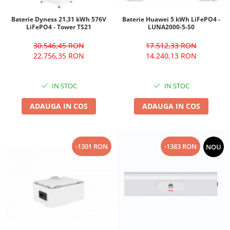
Baterie Huawei 5 kWh LiFePO4 -
Baterie Dyness 21.31 kWh 576V
LUNA2000-5-S0
LiFePO4 - Tower TS21
17.512,33 RON
30.546,45 RON
14.240,13 RON
22.756,35 RON
IN STOC
IN STOC
ADAUGA IN COS
ADAUGA IN COS
-1301 RON
-1383 RON
NOU