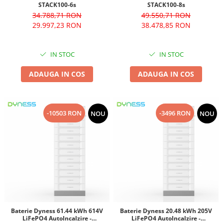
STACK100-6s
STACK100-8s
34.788,71 RON
49.550,71 RON
29.997,23 RON
38.478,85 RON
IN STOC
IN STOC
ADAUGA IN COS
ADAUGA IN COS
-10503 RON
-3496 RON
NOU
NOU
Baterie Dyness 61.44 kWh 614V
Baterie Dyness 20.48 kWh 205V
LiFePO4 AutoIncalzire -
LiFePO4 AutoIncalzire -