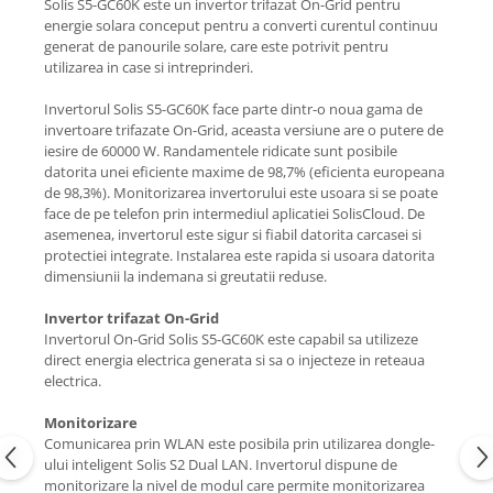
Solis S5-GC60K este un invertor trifazat On-Grid pentru
energie solara conceput pentru a converti curentul continuu
generat de panourile solare, care este potrivit pentru
utilizarea in case si intreprinderi.
Invertorul Solis S5-GC60K face parte dintr-o noua gama de
invertoare trifazate On-Grid, aceasta versiune are o putere de
iesire de 60000 W. Randamentele ridicate sunt posibile
datorita unei eficiente maxime de 98,7% (eficienta europeana
de 98,3%). Monitorizarea invertorului este usoara si se poate
face de pe telefon prin intermediul aplicatiei SolisCloud. De
asemenea, invertorul este sigur si fiabil datorita carcasei si
protectiei integrate. Instalarea este rapida si usoara datorita
dimensiunii la indemana si greutatii reduse.
Invertor trifazat On-Grid
Invertorul On-Grid Solis S5-GC60K este capabil sa utilizeze
direct energia electrica generata si sa o injecteze in reteaua
electrica.
Monitorizare
Comunicarea prin WLAN este posibila prin utilizarea dongle-
ului inteligent Solis S2 Dual LAN. Invertorul dispune de
monitorizare la nivel de modul care permite monitorizarea