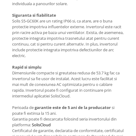
individuala a panourilor solare.
Siguranta si fiabilitate
Solis S5-GC60K are un rating IP66 si, ca atare, are o buna
protectie impotriva influentelor externe. Invertorul este racit
prin racire activa pe baza unui ventilator. Exista, de asemenea,
protectie integrata impotriva trasnetului atat pentru curent
continuu, cat si pentru curent alternativ. In plus, invertorul
include protectie integrata impotriva defectiunilor de arc
electric.
Rapid si simplu
Dimensiunile compacte si greutatea redusa de 53.7 kg fac ca
invertorul sa fie usor de instalat. Acest lucru este facilitat si
mai mult de conexiunea AC optimizata pentru o cablare
rapida. Invertorul poate fi configurat in continuare prin
intermediul aplicatiei SolisCloud.
Perioada de
garantie este de 5 ani de la producator
si
poate fi extinsa la 15 ani.
Garantia poate fi descarcata folosind seria invertorului din
platforma:
SolisCloud
Certificatul de garantie, declaratia de conformitate, certificatul