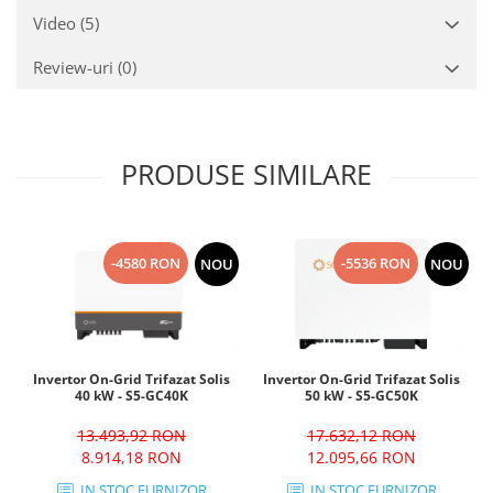
Video
(5)
Review-uri
(0)
PRODUSE SIMILARE
-4580 RON
-5536 RON
NOU
NOU
Invertor On-Grid Trifazat Solis
Invertor On-Grid Trifazat Solis
40 kW - S5-GC40K
50 kW - S5-GC50K
13.493,92 RON
17.632,12 RON
8.914,18 RON
12.095,66 RON
IN STOC FURNIZOR
IN STOC FURNIZOR