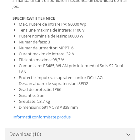
si manualul sunt disponibile in sectiunea de Download de mai
jos.
SPECIFICATII TEHNICE
Max. Putere de intrare PV: 90000 Wp
Tensiune maxima de intrare: 1100 V
Putere nominala de iesire: 60000 W
Numar de faze: 3
Numar de urmaritori MPPT: 6
Curent maxim de intrare: 32 A
Eficienta maxima: 98,7 %.
Comunicare: RS485, WLAN prin intermediul Solis S2 Dual
LAN
Protectie impotriva supratensiunilor DC si AC:
Descarcatoare de supratensiuni SPD2
Grad de protectie: IP66
Garantie: 5 ani
Greutate: 53.7 kg
Dimensiuni: 691 × 578 × 338 mm
Informatii conformitate produs
Download (10)