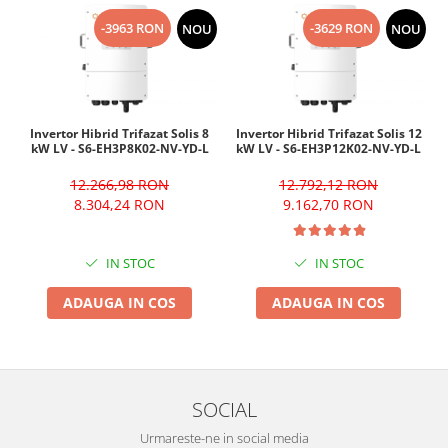
-3963 RON
-3629 RON
NOU
NOU
Invertor Hibrid Trifazat Solis 8
Invertor Hibrid Trifazat Solis 12
kW LV - S6-EH3P8K02-NV-YD-L
kW LV - S6-EH3P12K02-NV-YD-L
12.266,98 RON
12.792,12 RON
8.304,24 RON
9.162,70 RON
IN STOC
IN STOC
ADAUGA IN COS
ADAUGA IN COS
SOCIAL
Urmareste-ne in social media