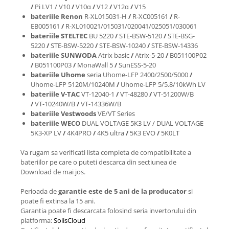
/
Pi LV1 / V10
/
V10α
/
V12
/
V12α
/
V15
bateriile Renon
R-XL015031-H
/
R-XC005161
/
R-
EB005161
/
R-XL010021/015031/020041/025051/030061
bateriile STELTEC
BU 5220
/
STE-BSW-5120
/
STE-BSG-
5220
/
STE-BSW-5220
/
STE-BSW-10240
/
STE-BSW-14336
bateriile SUNWODA
Atrix basic
/
Atrix-5-20
/
B051100P02
/
B051100P03
/
MonaWall 5
/
SunESS-5-20
bateriile Uhome
seria Uhome-LFP 2400/2500/5000
/
Uhome-LFP 5120M/10240M
/
Uhome-LFP 5/5.8/10kWh LV
bateriile V-TAC
VT-12040-1
/
VT-48280
/
VT-51200W/B
/
VT-10240W/B
/
VT-14336W/B
bateriile Vestwoods
VE/VT Series
bateriile WECO
DUAL VOLTAGE 5K3 LV / DUAL VOLTAGE
5K3-XP LV
/
4K4PRO
/
4K5 ultra
/
5K3 EVO
/
5K0LT
Va rugam sa verificati lista completa de compatibilitate a
bateriilor pe care o puteti descarca din sectiunea de
Download de mai jos.
Perioada de
garantie este de 5 ani de la producator
si
poate fi extinsa la 15 ani.
Garantia poate fi descarcata folosind seria invertorului din
platforma:
SolisCloud