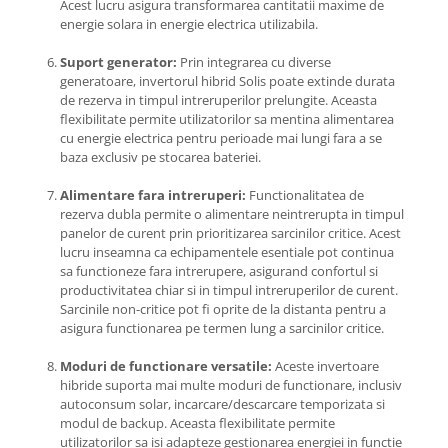
Acest lucru asigura transformarea cantitatii maxime de
energie solara in energie electrica utilizabila.
Suport generator:
Prin integrarea cu diverse
generatoare, invertorul hibrid Solis poate extinde durata
de rezerva in timpul intreruperilor prelungite. Aceasta
flexibilitate permite utilizatorilor sa mentina alimentarea
cu energie electrica pentru perioade mai lungi fara a se
baza exclusiv pe stocarea bateriei.
Alimentare fara intreruperi:
Functionalitatea de
rezerva dubla permite o alimentare neintrerupta in timpul
panelor de curent prin prioritizarea sarcinilor critice. Acest
lucru inseamna ca echipamentele esentiale pot continua
sa functioneze fara intrerupere, asigurand confortul si
productivitatea chiar si in timpul intreruperilor de curent.
Sarcinile non-critice pot fi oprite de la distanta pentru a
asigura functionarea pe termen lung a sarcinilor critice.
Moduri de functionare versatile:
Aceste invertoare
hibride suporta mai multe moduri de functionare, inclusiv
autoconsum solar, incarcare/descarcare temporizata si
modul de backup. Aceasta flexibilitate permite
utilizatorilor sa isi adapteze gestionarea energiei in functie