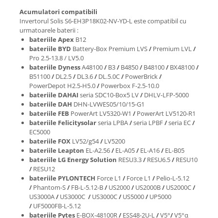
Acumulatori compatibili
Invertorul Solis S6-EH3P18K02-NV-YD-L este compatibil cu
urmatoarele baterii :
bateriile Apex
B12
bateriile BYD
Battery-Box Premium LVS
/
Premium LVL
/
Pro 2.5-13.8 / LV5.0
bateriile Dyness
A48100
/
B3
/
B4850
/
B48100
/
BX48100
/
B51100
/
DL2.5
/
DL3.6
/
DL.5.0C
/
PowerBrick
/
PowerDepot H2.5-H5.0
/
Powerbox F-2.5-10.0
bateriile DAHAI
seria SDC10-Box5 LV
/
DHLV-LFP-5000
bateriile DAH
DHN-LVWES05/10/15-G1
bateriile FEB
PowerArt LV5320-W1
/
PowerArt LV5120-R1
bateriile Felicitysolar
seria LPBA
/
seria LPBF
/
seria EC
/
EC5000
bateriile FOX
LV52/g54
/
LV5200
bateriile Leapton
EL-A2.56
/
EL-A05
/
EL-A16
/
EL-B05
bateriile LG Energy Solution
RESU3.3
/
RESU6.5
/
RESU10
/
RESU12
bateriile PYLONTECH
Force L1
/
Force L1
/
Pelio-L-5.12
/
Phantom-S
/
FB-L-5.12-B
/
US2000
/
US2000B
/
US2000C
/
US3000A
/
US3000C
/
US3000C
/
US5000
/
UP5000
/
UF5000FB-L-5.12
bateriile Pytes
E-BOX-48100R
/
ESS48-2U-L
/
V5°
/
V5°α