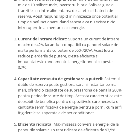
mic de 10 milisecunde, invertorul hibrid Solis asigura o
tranzitie lina intre alimentarea de la retea si bateria de
rezerva. Acest raspuns rapid minimizeaza orice potential
timp de nefunctionare, dand senzatia ca nu exista nicio
intrerupere in alimentarea cu energie.
Curent de intrare ridicat:
Suporta un curent de intrare
maxim de 42A, facandu-l compatibil cu panouri solare de
inalta performanta cu puteri de 550-720W. Acest lucru
reduce pierderile de putere, creste eficienta si
imbunatateste randamentul energetic anual cu peste
3,7%.
Capacitate crescuta de gestionare a puterii:
Sistemul
dublu de rezerva poate gestiona sarcini instantanee mai
mari, oferind o capacitate de suprasarcina de pana la 200%
pentru perioade scurte de timp. Aceasta caracteristica este
deosebit de benefica pentru dispozitivele care necesita o
cantitate semnificativa de energie pentru a porni, cum ar fi
frigiderele sau aparatele de aer conditionat.
Eficienta ridicata:
Maximizeaza conversia energiei de la
panourile solare cu o rata ridicata de eficienta de 97,5%.