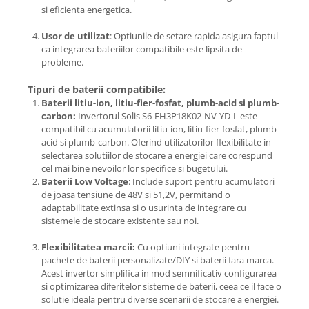
si eficienta energetica.
Usor de utilizat
: Optiunile de setare rapida asigura faptul
ca integrarea bateriilor compatibile este lipsita de
probleme.
Tipuri de baterii compatibile:
Baterii litiu-ion, litiu-fier-fosfat, plumb-acid si plumb-
carbon:
Invertorul Solis S6-EH3P18K02-NV-YD-L este
compatibil cu acumulatorii litiu-ion, litiu-fier-fosfat, plumb-
acid si plumb-carbon. Oferind utilizatorilor flexibilitate in
selectarea solutiilor de stocare a energiei care corespund
cel mai bine nevoilor lor specifice si bugetului.
Baterii Low Voltage
: Include suport pentru acumulatori
de joasa tensiune de 48V si 51,2V, permitand o
adaptabilitate extinsa si o usurinta de integrare cu
sistemele de stocare existente sau noi.
Flexibilitatea marcii:
Cu optiuni integrate pentru
pachete de baterii personalizate/DIY si baterii fara marca.
Acest invertor simplifica in mod semnificativ configurarea
si optimizarea diferitelor sisteme de baterii, ceea ce il face o
solutie ideala pentru diverse scenarii de stocare a energiei.