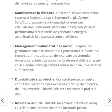
de nevoile si circumstantele specifice.
Monitorizare la distanta:
Utilizatorii isi pot monitoriza
sistemele fotovoltaice prin intermediul platformei
SolisCloud, accesibila prin smartphone-uri sau
calculatoare. SolisCloud ofera date in timp real privind
performanta si statisticile de generare a energiei,
actualizari de la distanta si control eficient.
Management imbunatatit al sarcinii:
Capabil sa
gestioneze sarcinile simultan cu generatorul si invertorul,
imbunatatind capacitatea de incarcare a sistemului.
Aceasta caracteristica asigura o furnizare stabila a energiei
chiar si atunci cand generarea solara sau nivelurile bateriei
sunt scazute.
Durabilitate si protectie:
Construit pentru a rezista
conditiilor meteorologice extreme cu rating de protectie
de IP66, invertorul hibrid Solis este rezistent la praf si la
apa.
Interfata usor de utilizat:
Invertorul include un afisaj
LCD de 7.0 inch si conectivitate Bluetooth pentru