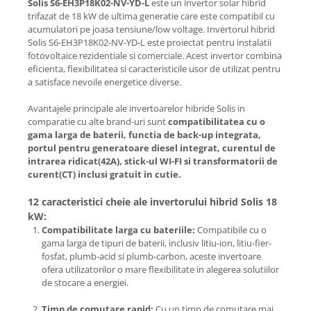
Solis
S6-EH3P18K02-NV-YD-L
este un invertor solar hibrid
trifazat de 18 kW de ultima generatie care este compatibil cu
acumulatori pe joasa tensiune/low voltage. Invertorul hibrid
Solis S6-EH3P18K02-NV-YD-L este proiectat pentru instalatii
fotovoltaice rezidentiale si comerciale. Acest invertor combina
eficienta, flexibilitatea si caracteristicile usor de utilizat pentru
a satisface nevoile energetice diverse.
Avantajele principale ale invertoarelor hibride Solis in
comparatie cu alte brand-uri sunt
compatibilitatea cu o
gama larga de baterii, functia de back-up integrata,
portul pentru generatoare diesel integrat, curentul de
intrarea ridicat(42A), stick-ul WI-FI si transformatorii de
curent(CT) inclusi gratuit in cutie.
12 caracteristici cheie ale invertorului hibrid Solis 18
kW:
Compatibilitate larga cu bateriile:
Compatibile cu o
gama larga de tipuri de baterii, inclusiv litiu-ion, litiu-fier-
fosfat, plumb-acid si plumb-carbon, aceste invertoare
ofera utilizatorilor o mare flexibilitate in alegerea solutiilor
de stocare a energiei.
Timp de comutare rapid:
Cu un timp de comutare mai