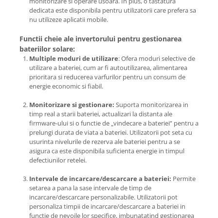
monitorizare si operare usoara. In plus, o tastatura
dedicata este disponibila pentru utilizatorii care prefera sa
nu utilizeze aplicatii mobile.
Functii cheie ale invertorului pentru gestionarea
bateriilor solare:
Multiple moduri de utilizare
: Ofera moduri selective de
utilizare a bateriei, cum ar fi autoutilizarea, alimentarea
prioritara si reducerea varfurilor pentru un consum de
energie economic si fiabil.
Monitorizare si gestionare:
Suporta monitorizarea in
timp real a starii bateriei, actualizari la distanta ale
firmware-ului si o functie de „vindecare a bateriei” pentru a
prelungi durata de viata a bateriei. Utilizatorii pot seta cu
usurinta nivelurile de rezerva ale bateriei pentru a se
asigura ca este disponibila suficienta energie in timpul
defectiunilor retelei.
Intervale de incarcare/descarcare a bateriei:
Permite
setarea a pana la sase intervale de timp de
incarcare/descarcare personalizabile. Utilizatorii pot
personaliza timpii de incarcare/descarcare a bateriei in
functie de nevoile lor specifice, imbunatatind gestionarea