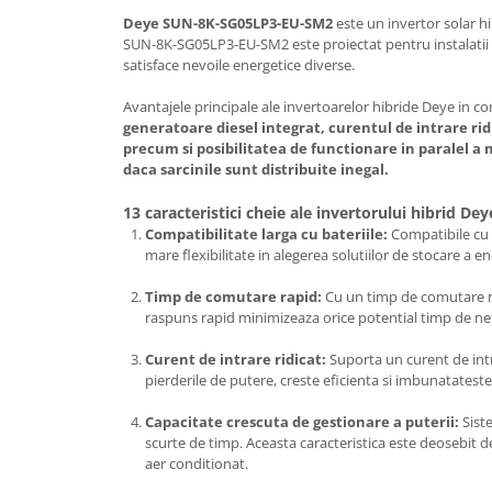
Deye SUN-8K-SG05LP3-EU-SM2
este un invertor solar h
SUN-8K-SG05LP3-EU-SM2
este proiectat pentru instalatii 
satisface nevoile energetice diverse.
Avantajele principale ale invertoarelor hibride Deye in c
generatoare diesel integrat, curentul de intrare ridi
precum si posibilitatea de functionare in paralel a 
daca sarcinile sunt distribuite inegal.
13 caracteristici cheie ale invertorului hibrid De
Compatibilitate larga cu bateriile:
Compatibile cu o 
mare flexibilitate in alegerea solutiilor de stocare a en
Timp de comutare rapid:
Cu un timp de comutare mai
raspuns rapid minimizeaza orice potential timp de nef
Curent de intrare ridicat:
Suporta un curent de int
pierderile de putere, creste eficienta si imbunatates
Capacitate crescuta de gestionare a puterii:
Sist
scurte de timp. Aceasta caracteristica este deosebit d
aer conditionat.