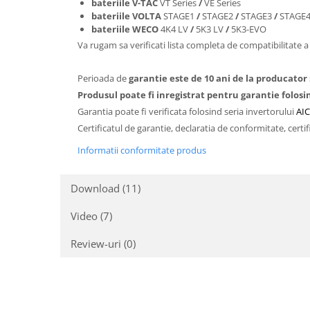
bateriile V-TAC
VT Series
/
VE Series
bateriile VOLTA
STAGE1
/
STAGE2
/
STAGE3
/
STAGE
bateriile WECO
4K4 LV
/
5K3 LV
/
5K3-EVO
Va rugam sa verificati lista completa de compatibilitate 
Perioada de
garantie este de 10 ani de la producator
Produsul poate fi inregistrat pentru garantie folosi
Garantia poate fi verificata folosind seria invertorului
AIC
Certificatul de garantie, declaratia de conformitate, cert
Informatii conformitate produs
Download (11)
Video
(7)
Review-uri
(0)