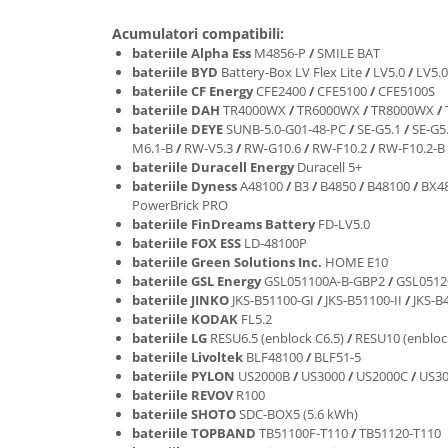
Acumulatori compatibili:
bateriile Alpha Ess
M4856-P
/
SMILE BAT
bateriile BYD
Battery-Box LV Flex Lite
/
LV5.0
/
LV5.0
bateriile CF Energy
CFE2400
/
CFE5100
/
CFE5100S
bateriile DAH
TR4000WX
/
TR6000WX
/
TR8000WX
/
bateriile DEYE
SUNB-5.0-G01-48-PC
/
SE-G5.1
/
SE-G5
M6.1-B
/
RW-V5.3
/
RW-G10.6
/
RW-F10.2
/
RW-F10.2-B
bateriile Duracell Energy
Duracell 5+
bateriile Dyness
A48100
/
B3
/
B4850
/
B48100
/
BX4
PowerBrick PRO
bateriile FinDreams Battery
FD-LV5.0
bateriile FOX ESS
LD-48100P
bateriile Green Solutions Inc.
HOME E10
bateriile GSL Energy
GSL051100A-B-GBP2
/
GSL0512
bateriile JINKO
JKS-B51100-GI
/
JKS-B51100-II
/
JKS-B
bateriile KODAK
FL5.2
bateriile LG
RESU6.5 (enblock C6.5)
/
RESU10 (enbloc
bateriile Livoltek
BLF48100
/
BLF51-5
bateriile PYLON
US2000B
/
US3000
/
US2000C
/
US3
bateriile REVOV
R100
bateriile SHOTO
SDC-BOX5 (5.6 kWh)
bateriile TOPBAND
TB51100F-T110
/
TB51120-T110