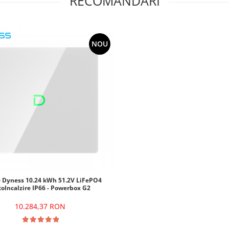
RECOMANDARI
NOU
e Dyness 10.24 kWh 51.2V LiFePO4
oIncalzire IP66 - Powerbox G2
10.284,37 RON