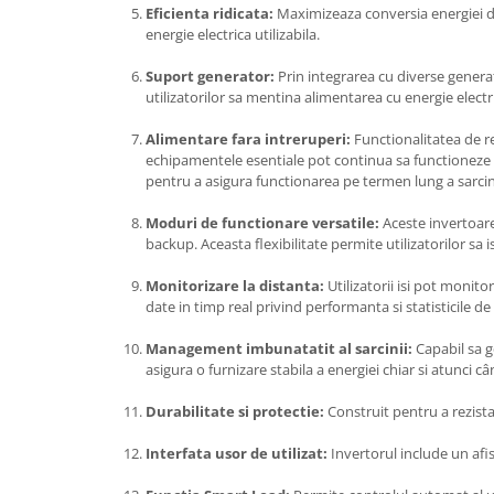
Eficienta ridicata:
Maximizeaza conversia energiei de 
energie electrica utilizabila.
Suport generator:
Prin integrarea cu diverse generat
utilizatorilor sa mentina alimentarea cu energie electr
Alimentare fara intreruperi:
Functionalitatea de re
echipamentele esentiale pot continua sa functioneze far
pentru a asigura functionarea pe termen lung a sarcinil
Moduri de functionare versatile:
Aceste invertoare
backup. Aceasta flexibilitate permite utilizatorilor sa 
Monitorizare la distanta:
Utilizatorii isi pot monit
date in timp real privind performanta si statisticile de 
Management imbunatatit al sarcinii:
Capabil sa g
asigura o furnizare stabila a energiei chiar si atunci c
Durabilitate si protectie:
Construit pentru a rezista 
Interfata usor de utilizat:
Invertorul include un afi