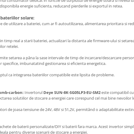
nui consumator dedicat in functie de surplusul de energie solara si nivelul 
disponibila energie suficienta, reducand pierderile si exportul in retea.
bateriilor solare:
 de utilizare a bateriei, cum ar fi autoutilizarea, alimentarea prioritara si
timp real a starii bateriei, actualizari la distanta ale firmware-ului si setare
lor retelei.
ite setarea a pâna la sase intervale de timp de incarcare/descarcare personal
or specifice, imbunatatind gestionarea si eficienta energetica.
ptul ca integrarea bateriilor compatibile este lipsita de probleme.
plumb-carbon:
Invertorul
Deye SUN-8K-SG05LP3-EU-SM2
este compatibil cu 
lectarea solutiilor de stocare a energiei care corespund cel mai bine nevoilor lo
ri de joasa tensiune de 24V, 48V si 51,2V, permitând o adaptabilitate extins
chete de baterii personalizate/DIY si baterii fara marca. Acest invertor simpl
 ideala pentru diverse scenarii de stocare a energiei.