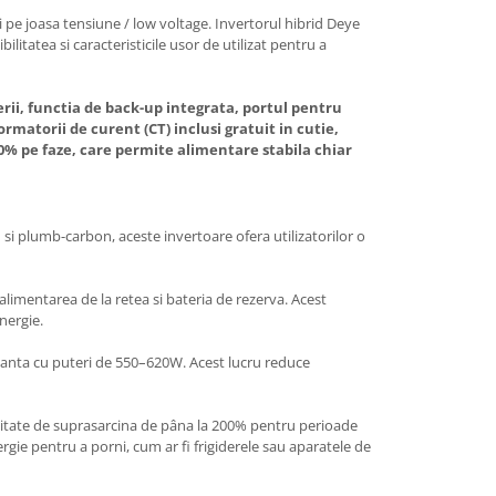
i pe joasa tensiune / low voltage. Invertorul hibrid Deye
ilitatea si caracteristicile usor de utilizat pentru a
rii, functia de back-up integrata, portul pentru
ormatorii de curent (CT) inclusi gratuit in cutie,
00% pe faze, care permite alimentare stabila chiar
id si plumb-carbon, aceste invertoare ofera utilizatorilor o
limentarea de la retea si bateria de rezerva. Acest
nergie.
manta cu puteri de 550–620W. Acest lucru reduce
citate de suprasarcina de pâna la 200% pentru perioade
rgie pentru a porni, cum ar fi frigiderele sau aparatele de