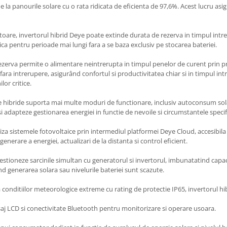
la panourile solare cu o rata ridicata de eficienta de 97,6%. Acest lucru asi
oare, invertorul hibrid Deye poate extinde durata de rezerva in timpul intrer
ica pentru perioade mai lungi fara a se baza exclusiv pe stocarea bateriei.
zerva permite o alimentare neintrerupta in timpul penelor de curent prin prio
a intrerupere, asigurând confortul si productivitatea chiar si in timpul intre
or critice.
 hibride suporta mai multe moduri de functionare, inclusiv autoconsum sol
isi adapteze gestionarea energiei in functie de nevoile si circumstantele specif
oriza sistemele fotovoltaice prin intermediul platformei Deye Cloud, accesibi
generare a energiei, actualizari de la distanta si control eficient.
estioneze sarcinile simultan cu generatorul si invertorul, imbunatatind capaci
ând generarea solara sau nivelurile bateriei sunt scazute.
conditiilor meteorologice extreme cu rating de protectie IP65, invertorul hibr
saj LCD si conectivitate Bluetooth pentru monitorizare si operare usoara.