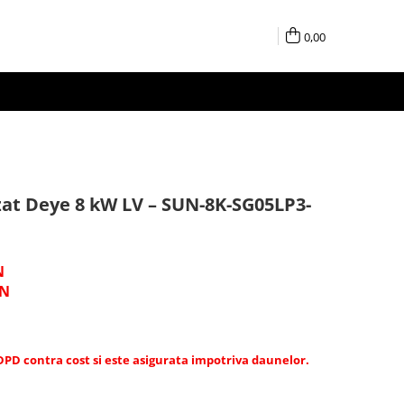
0,00
azat Deye 8 kW LV – SUN-8K-SG05LP3-
N
N
 DPD contra cost si este asigurata impotriva daunelor.