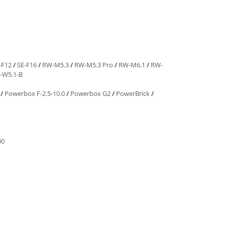
-F12
/
SE-F16
/
RW-M5.3
/
RW-M5.3 Pro
/
RW-M6.1
/
RW-
-W5.1-B
0
/
Powerbox F-2.5-10.0
/
Powerbox G2
/
PowerBrick
/
00