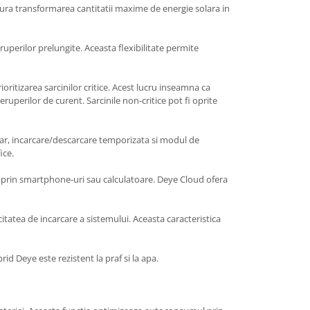
gura transformarea cantitatii maxime de energie solara in
uperilor prelungite. Aceasta flexibilitate permite
ritizarea sarcinilor critice. Acest lucru inseamna ca
ruperilor de curent. Sarcinile non-critice pot fi oprite
ar, incarcare/descarcare temporizata si modul de
ice.
la prin smartphone-uri sau calculatoare. Deye Cloud ofera
tatea de incarcare a sistemului. Aceasta caracteristica
id Deye este rezistent la praf si la apa.