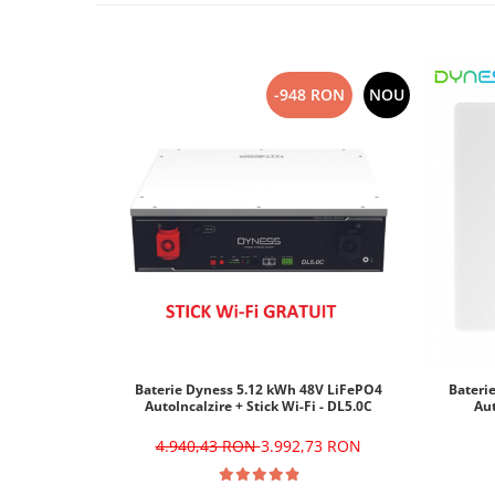
-948 RON
NOU
Baterie Dyness 5.12 kWh 48V LiFePO4
Bateri
AutoIncalzire + Stick Wi-Fi - DL5.0C
Aut
4.940,43 RON
3.992,73 RON