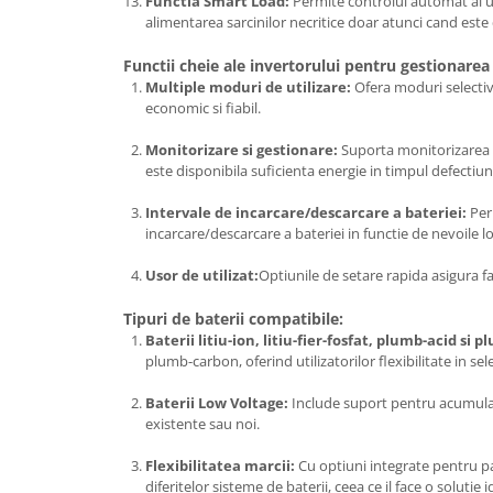
Functia Smart Load:
Permite controlul automat al u
alimentarea sarcinilor necritice doar atunci cand este 
Functii cheie ale invertorului pentru gestionarea 
Multiple moduri de utilizare:
Ofera moduri selective
economic si fiabil.
Monitorizare si gestionare:
Suporta monitorizarea in 
este disponibila suficienta energie in timpul defectiuni
Intervale de incarcare/descarcare a bateriei:
Perm
incarcare/descarcare a bateriei in functie de nevoile l
Usor de utilizat:
Optiunile de setare rapida asigura fa
Tipuri de baterii compatibile:
Baterii litiu-ion, litiu-fier-fosfat, plumb-acid si 
plumb-carbon, oferind utilizatorilor flexibilitate in se
Baterii Low Voltage:
Include suport pentru acumulato
existente sau noi.
Flexibilitatea marcii:
Cu optiuni integrate pentru pa
diferitelor sisteme de baterii, ceea ce il face o solutie