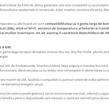
ibrid trifazat de 8 kW de ultima generatie care este compatibil cu acumulator
fotovoltaice rezidentiale si comerciale. Acest invertor combina eficienta, flexib
omparatie cu alte brand-uri sunt
compatibilitatea cu o gama larga de bate
cat (20A), stick-ul WI-FI, senzorul de temperatura al bateriei si transf
mai multor invertoare. Un alt avantaj il constituie dezechilibrul de 1
ye 8 kW:
gama larga de tipuri de baterii, inclusiv litiu-ion, litiu-fier-fosfat, plumb-ac
ergiei.
 mic de 4 milisecunde, invertorul hibrid Deye asigura o tranzitie lina intre a
unctionare, dând senzatia ca nu exista nicio intrerupere in alimentarea cu e
rare maxim de 20A, facându-l compatibil cu panouri solare de inalta perfor
te randamentul energetic anual.
emul de rezerva poate gestiona sarcini instantanee mai mari, oferind o capa
e benefica pentru dispozitivele care necesita o cantitate semnificativa de ene