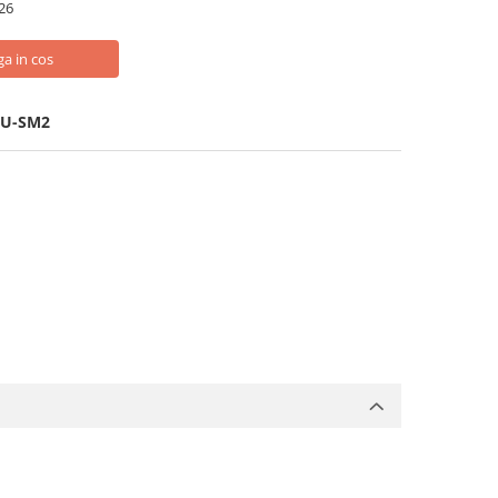
26
a in cos
EU-SM2