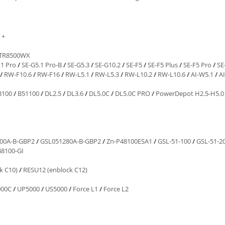
 +
TR8500WX
.1 Pro
/
SE-G5.1 Pro-B
/
SE-G5.3
/
SE-G10.2
/
SE-F5
/
SE-F5 Plus
/
SE-F5 Pro
/
SE
/
RW-F10.6
/
RW-F16
/
RW-L5.1
/
RW-L5.3
/
RW-L10.2
/
RW-L10.6
/
AI-W5.1
/
AI
8100
/
B51100
/
DL2.5
/
DL3.6
/
DL5.0C
/
DL5.0C PRO
/
PowerDepot H2.5-H5.
00A-B-GBP2
/
GSL051280A-B-GBP2
/
Zn-P48100ESA1
/
GSL-51-100
/
GSL-51-2
48100-GI
k C10)
/
RESU12 (enblock C12)
000C
/
UP5000
/
US5000
/
Force L1
/
Force L2