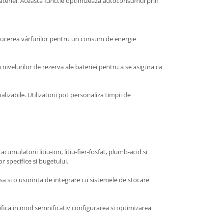
bateriei. Aceasta functie optimizeaza autoconsumul prin
 reducerea vârfurilor pentru un consum de energie
a nivelurilor de rezerva ale bateriei pentru a se asigura ca
izabile. Utilizatorii pot personaliza timpii de
acumulatorii litiu-ion, litiu-fier-fosfat, plumb-acid si
r specifice si bugetului.
a si o usurinta de integrare cu sistemele de stocare
ifica in mod semnificativ configurarea si optimizarea