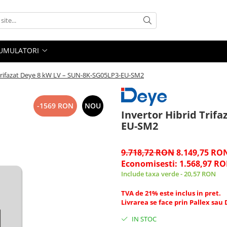
UMULATORI
 Trifazat Deye 8 kW LV – SUN-8K-SG05LP3-EU-SM2
-1569 RON
NOU
Invertor Hibrid Trif
EU-SM2
9.718,72 RON
8.149,75 RO
Economisesti:
1.568,97
RO
Include taxa verde - 20,57 RON
TVA de 21% este inclus in pret.
Livrarea se face prin Pallex sau
IN STOC