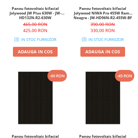
Panou fotovoltaic bifacial
Panou fotovoltaic bifacial
Jolywood JW Plus 630W - JW-
Jolywood NIWA Pro 455W Rama
HD132N-R2-630W
Neagra - JW-HD96N-R2-455W-BF
465,00 RON
390,00 RON
425,00 RON
330,00 RON
IN STOC FURNIZOR
IN STOC FURNIZOR
ADAUGA IN COS
ADAUGA IN COS
-60 RON
-45 RON
Panou fotovoltaic bifacial
Panou fotovoltaic bifacial