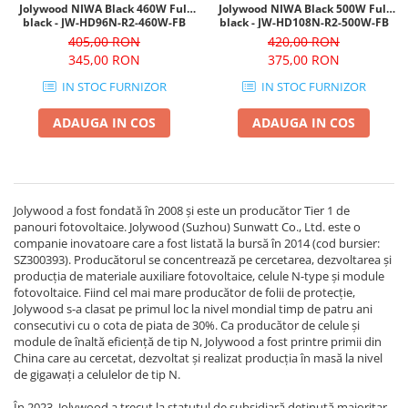
Jolywood NIWA Black 460W Full
Jolywood NIWA Black 500W Full
black - JW-HD96N-R2-460W-FB
black - JW-HD108N-R2-500W-FB
405,00 RON
420,00 RON
345,00 RON
375,00 RON
IN STOC FURNIZOR
IN STOC FURNIZOR
ADAUGA IN COS
ADAUGA IN COS
Jolywood a fost fondată în 2008 și este un producător Tier 1 de
panouri fotovoltaice. Jolywood (Suzhou) Sunwatt Co., Ltd. este o
companie inovatoare care a fost listată la bursă în 2014 (cod bursier:
SZ300393). Producătorul se concentrează pe cercetarea, dezvoltarea și
producția de materiale auxiliare fotovoltaice, celule N-type și module
fotovoltaice. Fiind cel mai mare producător de folii de protecție,
Jolywood s-a clasat pe primul loc la nivel mondial timp de patru ani
consecutivi cu o cota de piata de 30%. Ca producător de celule și
module de înaltă eficiență de tip N, Jolywood a fost printre primii din
China care au cercetat, dezvoltat și realizat producția în masă la nivel
de gigawați a celulelor de tip N.
În 2023, Jolywood a trecut la statutul de subsidiară deținută majoritar