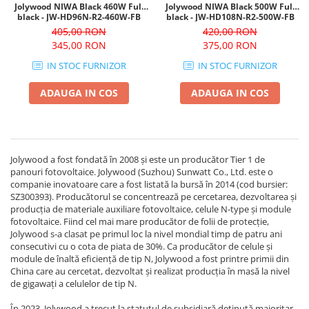
Jolywood NIWA Black 460W Full
Jolywood NIWA Black 500W Full
black - JW-HD96N-R2-460W-FB
black - JW-HD108N-R2-500W-FB
405,00 RON
420,00 RON
345,00 RON
375,00 RON
IN STOC FURNIZOR
IN STOC FURNIZOR
ADAUGA IN COS
ADAUGA IN COS
Jolywood a fost fondată în 2008 și este un producător Tier 1 de
panouri fotovoltaice. Jolywood (Suzhou) Sunwatt Co., Ltd. este o
companie inovatoare care a fost listată la bursă în 2014 (cod bursier:
SZ300393). Producătorul se concentrează pe cercetarea, dezvoltarea și
producția de materiale auxiliare fotovoltaice, celule N-type și module
fotovoltaice. Fiind cel mai mare producător de folii de protecție,
Jolywood s-a clasat pe primul loc la nivel mondial timp de patru ani
consecutivi cu o cota de piata de 30%. Ca producător de celule și
module de înaltă eficiență de tip N, Jolywood a fost printre primii din
China care au cercetat, dezvoltat și realizat producția în masă la nivel
de gigawați a celulelor de tip N.
În 2023, Jolywood a trecut la statutul de subsidiară deținută majoritar