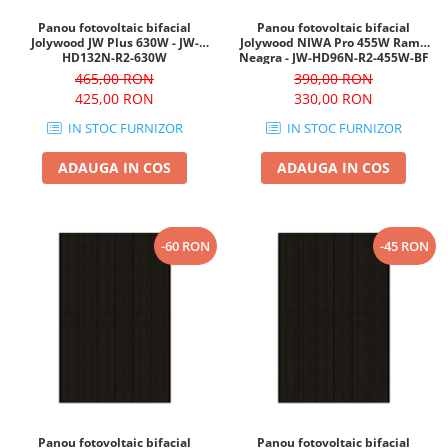
Panou fotovoltaic bifacial
Panou fotovoltaic bifacial
Jolywood JW Plus 630W - JW-
Jolywood NIWA Pro 455W Rama
HD132N-R2-630W
Neagra - JW-HD96N-R2-455W-BF
465,00 RON
390,00 RON
425,00 RON
330,00 RON
IN STOC FURNIZOR
IN STOC FURNIZOR
ADAUGA IN COS
ADAUGA IN COS
-60 RON
-45 RON
Panou fotovoltaic bifacial
Panou fotovoltaic bifacial