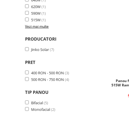
640W
(1)
620W
(1)
590W
(1)
515W
(1)
Vezi mai multe
PRODUCATORI
Jinko Solar
(7)
PRET
400 RON - 500 RON
(3)
500 RON - 750 RON
(4)
Panou f
515W Ram
TIP PANOU
Bifacial
(5)
Monofacial
(2)