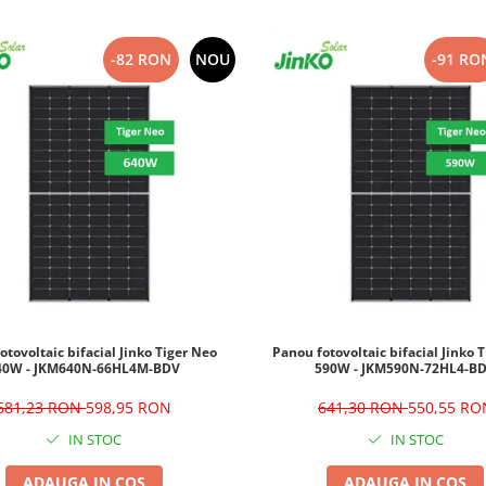
-82 RON
NOU
-91 RO
otovoltaic bifacial Jinko Tiger Neo
Panou fotovoltaic bifacial Jinko 
40W - JKM640N-66HL4M-BDV
590W - JKM590N-72HL4-B
681,23 RON
598,95 RON
641,30 RON
550,55 RO
IN STOC
IN STOC
ADAUGA IN COS
ADAUGA IN COS