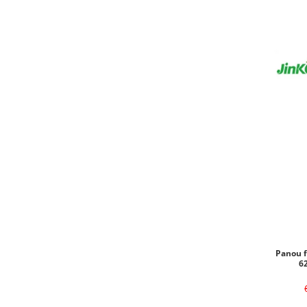
Panou f
6