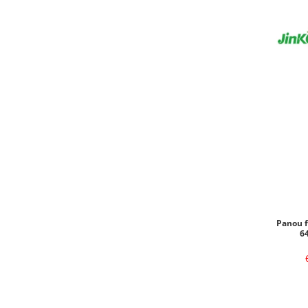
Panou f
6