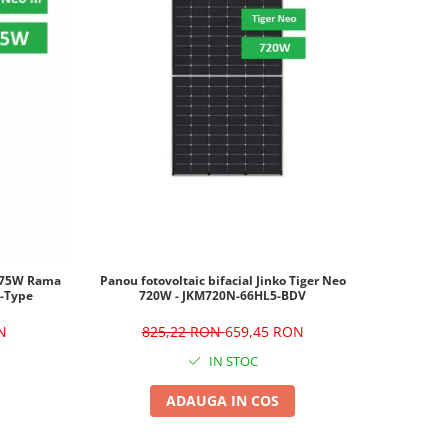
 475W Rama
Panou fotovoltaic bifacial Jinko Tiger Neo
-Type
720W - JKM720N-66HL5-BDV
N
825,22 RON
659,45 RON
IN STOC
ADAUGA IN COS