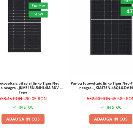
otovoltaic bifacial Jinko Tiger Neo
Panou fotovoltaic Jinko Tiger Neo
a neagra - JKM515N-54HL4M-BDV N-
neagra - JKM475N-48QL6-DV N
Type
538,45 RON
490,05 RON
532,40 RON
459,80 RO
IN STOC
IN STOC
ADAUGA IN COS
ADAUGA IN COS