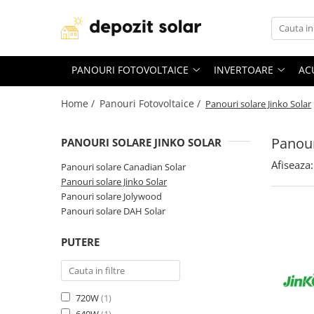
Panouri Fotovoltaice
Invertoare
Acumulatori
PANOURI FOTOVOLTAICE
INVERTOARE
AC
Panouri solare Canadian Solar
Invertoare Solis
Baterii Huawei
Panouri solare Jinko Solar
Invertoare Deye
Baterii Dyness
Home /
Panouri Fotovoltaice /
Panouri solare Jinko Solar
Panouri solare Jolywood
Invertoare Huawei
Baterii Deye
Panour
Panouri solare DAH Solar
Baterii BYD
PANOURI SOLARE JINKO SOLAR
Baterii Leapton
Afiseaza:
Panouri solare Canadian Solar
Panouri solare Jinko Solar
Baterii Pylontech
Panouri solare Jolywood
Baterii Comerciale &
Panouri solare DAH Solar
Industriale(C&I BESS)
PUTERE
720W
(1)