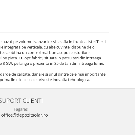
bazat pe volumul vanzarilor si se afla in fruntea listei Tier 1
ie integrata pe verticala, cu alte cuvinte, dispune de o
ite sa obtina un control mai bun asupra costurilor si
e piata. Cu opt fabrici, situate in patru tari din intreaga
e 8 GW, pe langa o prezenta in 35 de tari din intreaga lume.
darde de calitate, dar are si unul dintre cele mai importante
rima linie in ceea ce priveste inovatia tehnologica.
SUPORT CLIENTI
Fagaras
office@depozitsolar.ro