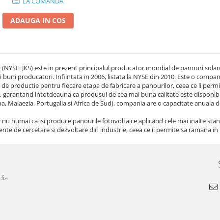
LA COMANDA
ADAUGA IN COS
r (NYSE: JKS) este in prezent principalul producator mondial de panouri solare 
i buni producatori. Infiintata in 2006, listata la NYSE din 2010. Este o compan
 de productie pentru fiecare etapa de fabricare a panourilor, ceea ce ii perm
, garantand intotdeauna ca produsul de cea mai buna calitate este disponibil p
a, Malaezia, Portugalia si Africa de Sud), compania are o capacitate anuala d
r nu numai ca isi produce panourile fotovoltaice aplicand cele mai inalte stan
te de cercetare si dezvoltare din industrie, ceea ce ii permite sa ramana in p
dia