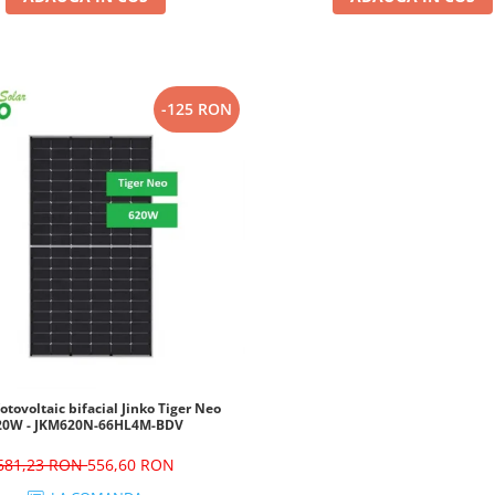
-125 RON
otovoltaic bifacial Jinko Tiger Neo
20W - JKM620N-66HL4M-BDV
681,23 RON
556,60 RON