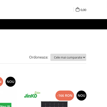
0,00
Ordoneaza:
N
NOU
-166 RON
NOU