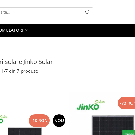
UMULATORI
i solare Jinko Solar
1-
7
din
7
produse
-73 RO
-48 RON
NOU